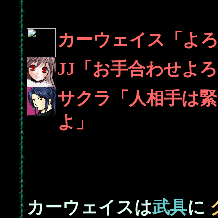
カーウェイス「よ
JJ「お手合わせよ
サクラ「人相手は緊
よ」
カーウェイスは
武具
に