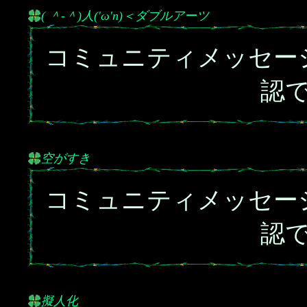
( ＾-＾)人('ω'n)＜ダブルアーツ
コミュニティメッセー
認
空がすき
コミュニティメッセー
認
擬人化