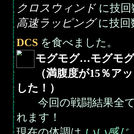
クロスウィンド
に技回
高速ラッピング
に技回
DCS
を食べました。
モグモグ…モグモ
（満腹度が15％ア
した！）
今回の戦闘結果全て
れます！
いい感じ
現在の体調は