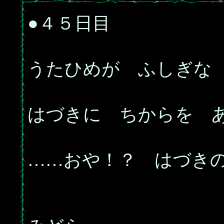
●４５日目
うたひめが ふしぎな
はづきに ちからを 
……おや！？ はづき