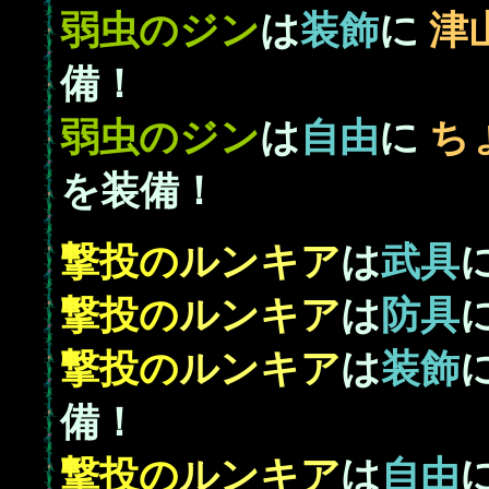
弱虫の
ジン
は
装飾
に
津
備！
弱虫の
ジン
は
自由
に
ち
を装備！
撃投の
ルンキア
は
武具
撃投の
ルンキア
は
防具
撃投の
ルンキア
は
装飾
備！
撃投の
ルンキア
は
自由