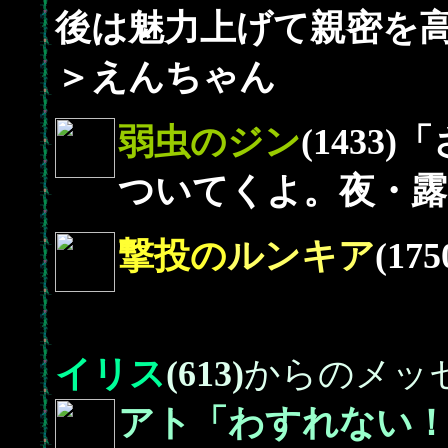
後は魅力上げて親密を
＞えんちゃん
弱虫の
ジン
(143
ついてくよ。夜・露
撃投の
ルンキア
(17
イリス
(613)
からのメッ
アト「わすれない！