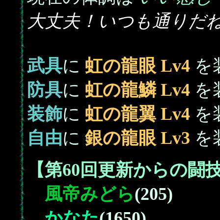
大丈夫！いつも通りだ
武具
に
虹の龍眼 Lv4
を
防具
に
虹の龍鱗 Lv4
を
装飾
に
虹の龍翼 Lv4
を
自由
に
銀の龍眼 Lv3
を
【第60回更新からの闘
風帝
みどら
(205)
かなた
(1650)