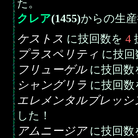
た。
クレア
(1455)
からの生産
ケストス
4
に技回数を
プラスペリティ
に技回
フリューゲル
に技回数
シャングリラ
に技回数
エレメンタルブレッシ
した！
アムニージア
に技回数