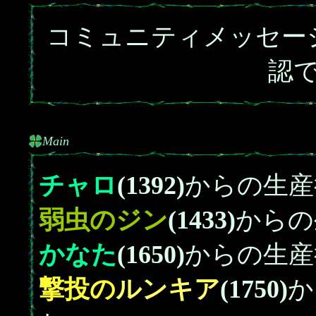
コミュニティメッセー
認
Main
チャロ
(1392)
からの生産
弱虫の
ジン
(1433)
からの
かなた
(1650)
からの生産
撃投の
ルンキア
(1750)
か