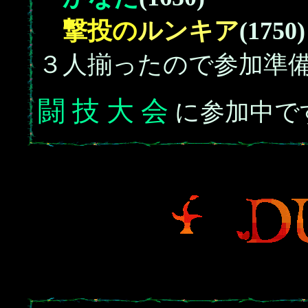
撃投の
ルンキア
(1750)
３人揃ったので参加準
闘 技 大 会
に参加中で