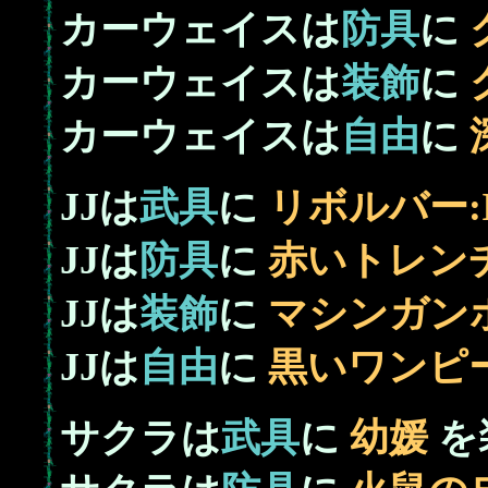
カーウェイスは
防具
に
カーウェイスは
装飾
に
カーウェイスは
自由
に
JJは
武具
に
リボルバー:I
JJは
防具
に
赤いトレン
JJは
装飾
に
マシンガン
JJは
自由
に
黒いワンピ
サクラは
武具
に
幼媛
を