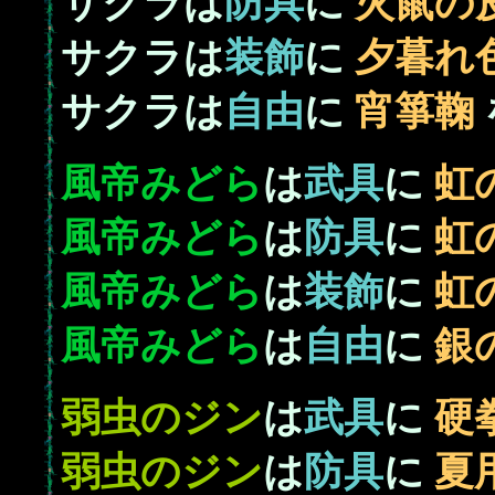
サクラは
防具
に
火鼠の
サクラは
装飾
に
夕暮れ
サクラは
自由
に
宵箏鞠
風帝
みどら
は
武具
に
虹の
風帝
みどら
は
防具
に
虹の
風帝
みどら
は
装飾
に
虹の
風帝
みどら
は
自由
に
銀の
弱虫の
ジン
は
武具
に
硬
弱虫の
ジン
は
防具
に
夏