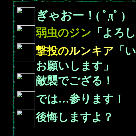
ぎゃおー！
( ﾟдﾟ )
弱虫の
ジン
「よろし
撃投の
ルンキア
「
お願いします」
敵襲でござる！
では…参ります！
後悔しますよ？