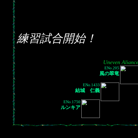
練習試合開始！
Uneven Alianc
ENo.205
風の翠竜
ENo.1433
結城 仁義
ENo.1750
ルンキア