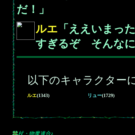
だ！」
ルエ
「ええいまっ
すぎるぞ そんな
以下のキャラクターに
ルエ
(1343)
リュー
(1729)
杖・物魔連合♪