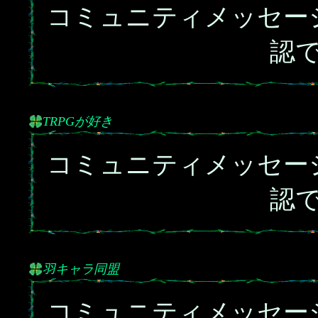
コミュニティメッセー
認
TRPGが好き
コミュニティメッセー
認
羽キャラ同盟
コミュニティメッセー