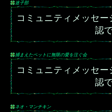
迷子部
コミュニティメッセー
認
捕まえたペットに無限の愛を注ぐ会
コミュニティメッセー
認
ネオ・マンチキン