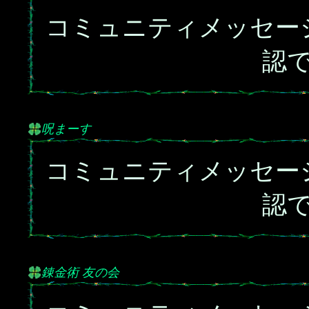
コミュニティメッセー
認
呪まーす
コミュニティメッセー
認
錬金術 友の会