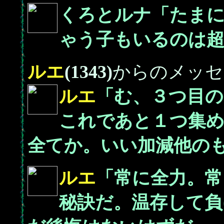
くろとルナ「たま
ゃう子もいるのは超
ルエ
(1343)
からのメッセ
ルエ
「む、３つ目の
これであと１つ集
全てか。いい加減他の
ルエ
「常に全力。常
秘訣だ。温存して負