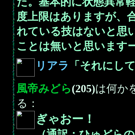
た。基本的に状態異常
度上限はありますが、
れている技はないと思
ことは無いと思います
リアラ
「それにし
風帝
みどら
(205)
は何か
る：
ぎゃおー！
（通訳：ひゅどらの