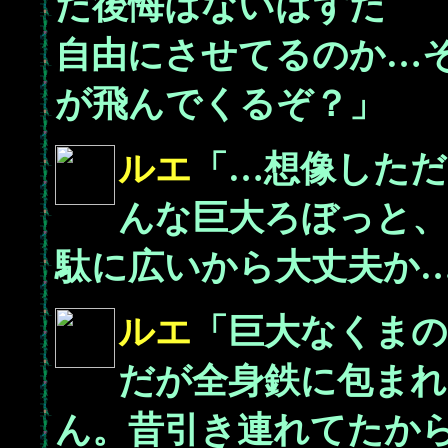
だ後悔はないはずだ
自由にさせてるのか…
が飛んでくるぞ？」
ルエ
「…想像した
んな巨大ろぼっと、
駄に広いから大丈夫か
ルエ
「巨大なくま
だが全身鉄に包まれ
ん。昔引き連れてたか