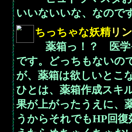
いいないいな、なので
ちっちゃな妖精
リ
薬箱っ！？ 医学
です。どっちもないの
が、薬箱は欲しいとこ
ひとは、薬箱作成スキル
果が上がったうえに、
うからそれでもHP回復