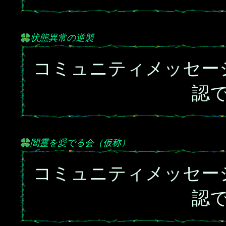
状態異常の逆襲
コミュニティメッセー
認
闇霊を愛でる会（仮称）
コミュニティメッセー
認