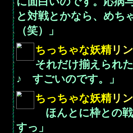
に面白いのです。応病
と対戦とかなら、めち
（笑）」
ちっちゃな妖精
リ
それだけ揃えられ
♪ すごいのです。」
ちっちゃな妖精
リ
ほんとに枠との戦
すっ」