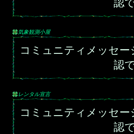
認
気象観測小屋
コミュニティメッセー
認
レンタル宣言
コミュニティメッセー
認