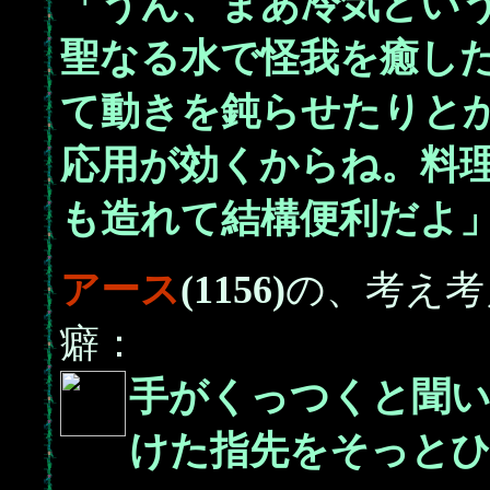
「うん、まあ冷気とい
聖なる水で怪我を癒し
て動きを鈍らせたりと
応用が効くからね。料
も造れて結構便利だよ
アース
(1156)
の、考え考
癖：
手がくっつくと聞
けた指先をそっと