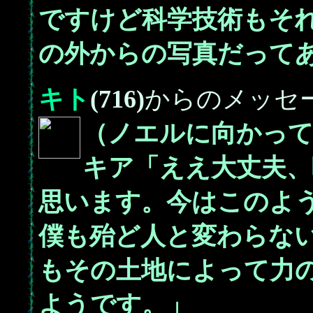
ですけど科学技術もそ
の外からの写真だって
キト
(716)
からのメッセ
（ノエルに向かっ
キア「ええ大丈夫、
思います。今はこのよ
僕も殆ど人と変わらな
もその土地によって力
ようです。」