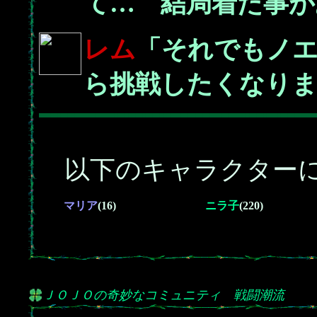
て… 結局着た事が
レム
「それでもノ
ら挑戦したくなり
以下のキャラクターに
マリア
(16)
ニラ子
(220)
ＪＯＪＯの奇妙なコミュニティ 戦闘潮流