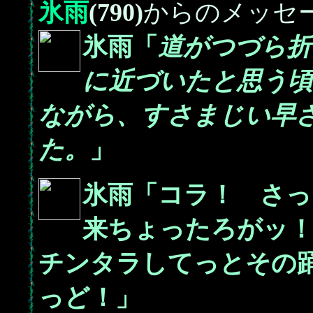
氷雨
(790)
からのメッセ
氷雨「
道がつづら折
に近づいたと思う頃
ながら、すさまじい早
た。
」
氷雨「コラ！ さっ
来ちょったろがッ
チンタラしてっとその
っど！」