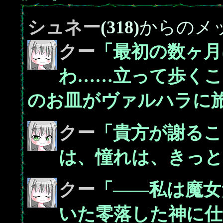
シュネー
(318)
からのメ
クー
「最初の数ヶ月
わ……立って歩く
のお皿がヴァルハラに
クー
「貴方が謝るこ
は、憧れは、きっと
クー
「――私は魔女
いた零落した神に仕