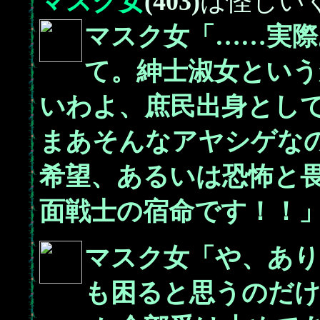
マスク女
(403)
は怪しい
マスク女「……実際
て。紳士淑女という
いわよ、庶民出身とし
まあそんなアヤシゲなの
希望、あるいは恐怖と
面戦士の宿命です！！
マスク女「や、あ
も困ると思うのだけ