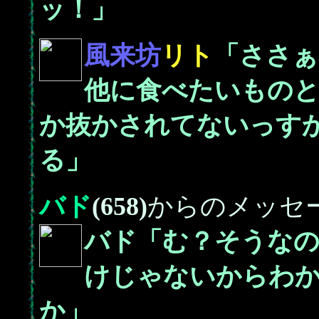
ッ！」
風来坊
リト
「ささぁ
他に食べたいもの
か抜かされてないっす
る」
バド
(658)
からのメッセ
バド「む？そうなの
けじゃないからわ
か」