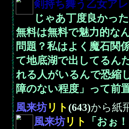
剣持ち舞う乙女
アレ
じゃあ丁度良かっ
無料は無料で魅力的な
問題？私はよく魔石関
て地底湖で出してるん
れる人がいるんで恐縮
障のない程度」って前
風来坊
リト
(643)
から紙
風来坊
リト
「おぉ！