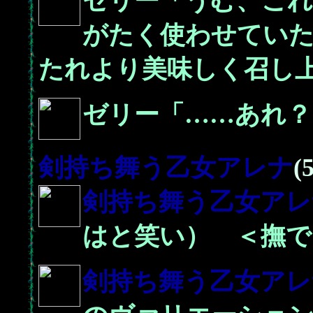
ゼリー「うむ、こ
がたく使わせてい
たれより美味しく召し
ゼリー「……あれ？
剣持ち舞う乙女
アレナ
(
剣持ち舞う乙女
アレ
はと笑い） ＜撫で
剣持ち舞う乙女
アレ