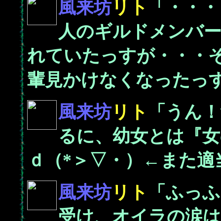
風来坊
リト
「・・・
人のギルドメンバー
れていたっすが・・・
輩見かけなくなったっ
風来坊
リト
「うん！
るに、幼女とは『女
ｄ（*＞▽・）←また適
風来坊
リト
「ふっふ
受け、オイラの涙