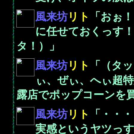
風来坊
リト
「おぉ！
に任せておくっす
タ！）」
風来坊
リト
「（タッ
ぃ、ぜぃ、へぃ超特
露店でポップコーンを買
風来坊
リト
「・・・
実感というヤツっす