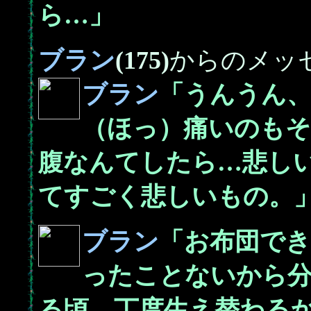
ら…」
ブラン
(175)
からのメッ
ブラン
「うんうん
（ほっ）痛いのも
腹なんてしたら…悲し
てすごく悲しいもの。
ブラン
「お布団で
ったことないから
る頃、丁度生え替わる