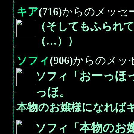
キア
(716)
からのメッセ
（そしてもふられ
（…））
ソフィ
(906)
からのメッ
おーっほ
ソフィ「
っほ。
本物のお嬢様になれば
本物のお
ソフィ「