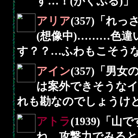
す…！(がくぶる)」
アリア
(357)「
(想像中)………色
す？？…ふわもこそう
アイン
(357)「
は案外できそうな
れも勘なのでしょうけ
アトラ
(1939)「
ね。攻撃力でみる