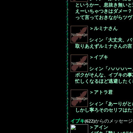
というかー、息抜き無いと
えーいちゃつきはダメー？
って言っておきながらツヴ
＞ルミナさん
シィン「大丈夫、バ
取りあえずルミナさんの言
＞イブキ
シィン「ハハハハー
ボクがそんな、イブキの事冷
忙しくなるほど逃避したく
＞アトラ君
シィン「あーりがと
しかし寧ろそのセリフはたす
イブキ
(622)
からのメッセージ
＞アイン