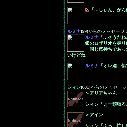
凶
「…しぃん、がん
ルミナ
(99)
からのメッセージ
ルミナ
「…そうだね
銀のロザリオを握り
「同じ気持ちであっ
いけどね」
ルミナ
「オレ達、似
シィン
(601)
からのメッセージ
＞アリアちゃん
シィン「ぉー頑張る
＞アイン
シィン「ふっ、忙し