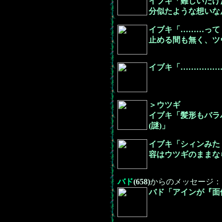
イブキ「難しいだけ
分似たような想いな
イブキ「………って
止める間も無く、ツ
イブキ「……………
＞ウツギ
イブキ「髪形もバラ
(謎)」
イブキ「シィンみた
容はウツギのままな
バド
(658)
からのメッセージ：
バド「アインが『面