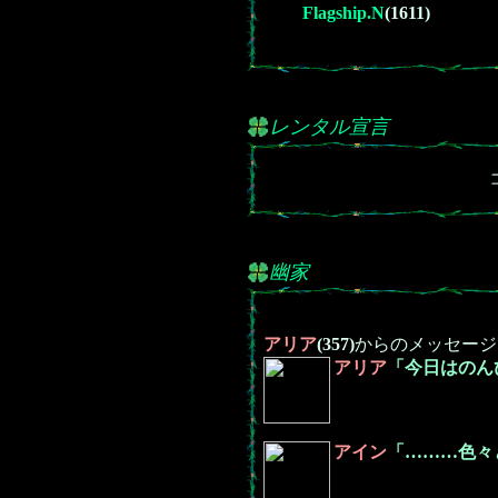
Flagship.N
(1611)
レンタル宣言
幽家
アリア
(357)
からのメッセージ
アリア
「今日はのん
アイン
「………色々