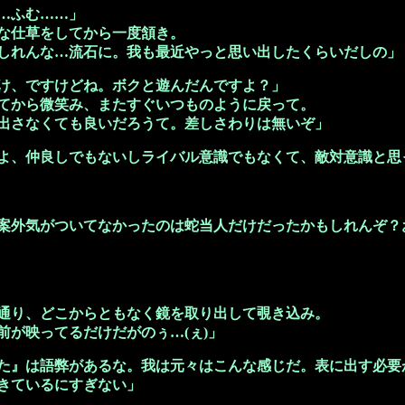
…ふむ……」
な仕草をしてから一度頷き。
しれんな…流石に。我も最近やっと思い出したくらいだしの」
け、ですけどね。ボクと遊んだんですよ？」
てから微笑み、またすぐいつものように戻って。
出さなくても良いだろうて。差しさわりは無いぞ」
よ、仲良しでもないしライバル意識でもなくて、敵対意識と思
案外気がついてなかったのは蛇当人だけだったかもしれんぞ？
通り、どこからともなく鏡を取り出して覗き込み。
前が映ってるだけだがのぅ…(ぇ)」
た』は語弊があるな。我は元々はこんな感じだ。表に出す必要
きているにすぎない」