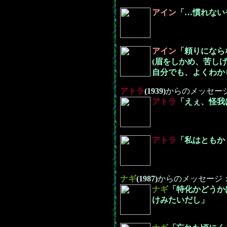
アイン
「…慣れない
アイン
「頼りになら
(眉をしかめ、苦しげ
自分でも、よくわか
アトラ
(1939)
からのメッセー
アトラ
「えぇ、怪我
アトラ
「私はともか
ナギ
(1987)
からのメッセージ
ナギ
「特化かどうか
けみたいだし」