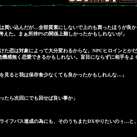
保存食は買い込んだが…全部質素にしないで上のも買ったほうが良
考えた。まぁ所持PSの関係上難しかったかもしれないが」
命をかけた恋は対象によって大分変わるからな。NPCヒロインと
と危機感無く恋愛できるかもしれない。盲目にならずに相手をよ
、体格を見ると我は保存食少なくても良かったかもしれんな…」
、残ったら次回にでも回せば良い事か」
ギのライフパス達成の為にも、そのうちまたDXやりたいのぅ…と、