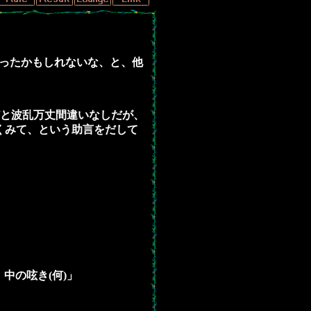
かったかもしれないな、と、他
かだと波乱万丈間違いなしだが、
くみて、という助言をだして
中の呟き(何)」