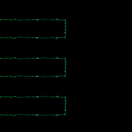
。
。
。