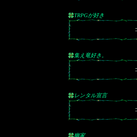
TRPGが好き
集え竜好き。
レンタル宣言
幽家