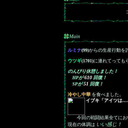
Main
ルミナ
(99)
からの生産行動を
ウツギ
(1701)
に連れてっても
のんびり休憩しました！
610
HPが
回復！
51
SPが
回復！
冷やし中華
を食べました。
イブキ「アイツは…
今回の戦闘結果全てにお
いい感じ！
現在の体調は