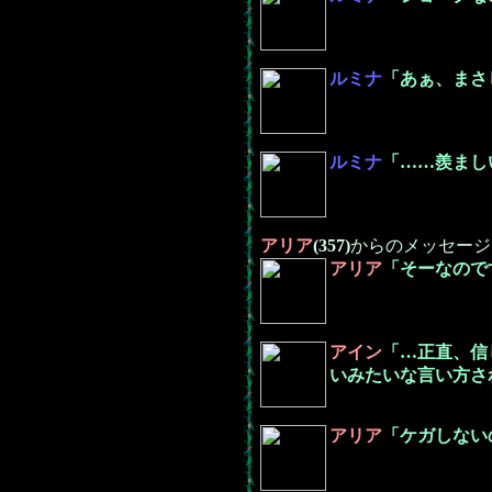
ルミナ
「あぁ、まさ
ルミナ
「……羨まし
アリア
(357)
からのメッセージ
アリア
「そーなので
アイン
「…正直、信
いみたいな言い方さ
アリア
「ケガしない