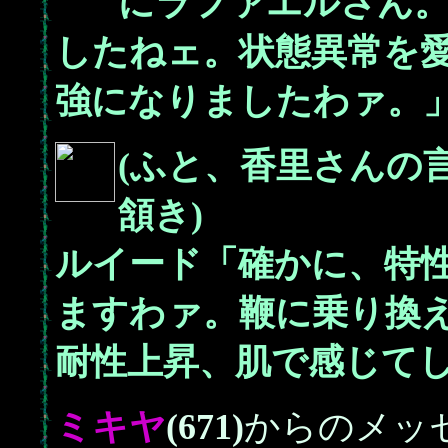
にラファエルさん
したねェ。状態異常を
強になりましたわァ。
(ふと、香里さんの
頷き)
ルイード「確かに、特
ますわァ。鞭に乗り換
耐性上昇、肌で感じて
ミキヤ
(671)
からのメッ