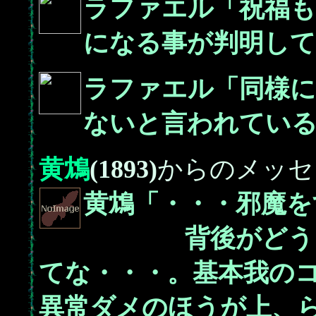
ラファエル「祝福も
になる事が判明して
ラファエル「同様
ないと言われている
黄鴆
(1893)
からのメッセ
黄鴆「・・・邪魔を
背後がどうして
てな・・・。基本我の
異常ダメのほうが上、