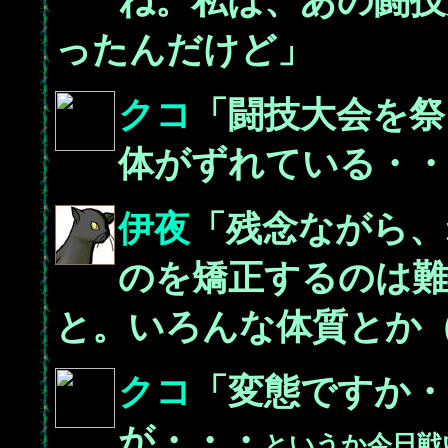
ね。私は、あの闘技
ったんだけど」
クコ
「闘技大会を祭
体がずれている・・
伊夜
「残念ながら、
のを矯正するのは
と。いろんな体質とか
クコ
「変態ですか・
が・・・
というか今日戦