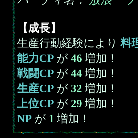
【成長】
生産行動経験により
料
能力CP
が
46
増加！
戦闘CP
が
44
増加！
生産CP
が
32
増加！
上位CP
が
29
増加！
NP
が
1
増加！