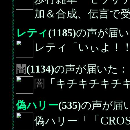
加＆合成、伝言で
レティ
(1185)
の声が届い
レティ「いぃよ！
闇
(1134)
の声が届いた：
闇
「キチキチキチ
偽ハリー
(535)
の声が届
「CRO
偽ハリー「