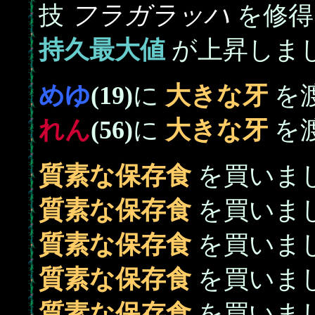
フラガラッハ
技
を修得
持久最大値
が上昇しま
めゆ
(19)
に
大きな牙
を
れん
(56)
に
大きな牙
を
質素な保存食
を買いまし
質素な保存食
を買いまし
質素な保存食
を買いまし
質素な保存食
を買いまし
質素な保存食
を買いまし