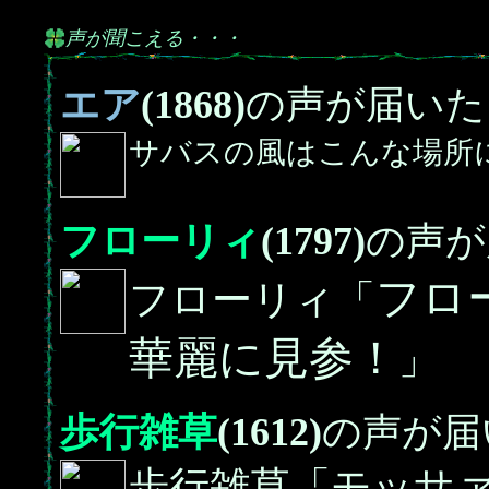
声が聞こえる・・・
エア
(1868)
の声が届いた
サバスの風はこんな場所
フローリィ
(1797)
の声が
フロ
フローリィ「
華麗に見参！
」
歩行雑草
(1612)
の声が届
歩行雑草「モッサ