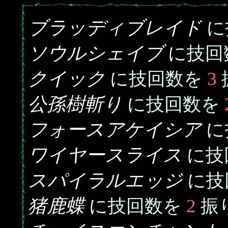
ブラッディブレイド
に
ソウルシェイブ
に技回
クイック
3
に技回数を
公孫樹斬り
に技回数を
フォースアケイシア
に
ワイヤースライス
に技
スパイラルエッジ
に技
猪鹿蝶
2
に技回数を
振