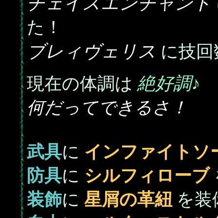
チェイスエンチャント
た！
ブレィヴェリス
に技回
絶好調♪
現在の体調は
何だってできるさ！
武具
に
インファイトソ
防具
に
シルフィローブ
装飾
に
星屑の革紐
を装