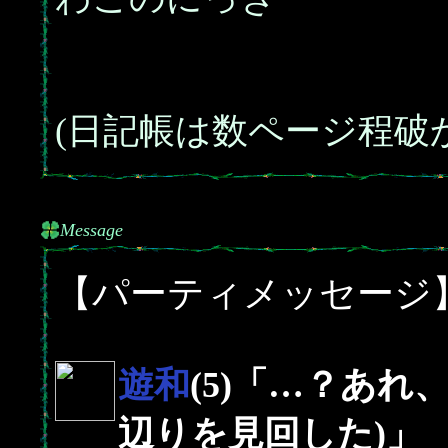
(日記帳は数ページ程破
Message
【パーティメッセージ
遊和
(5)「…？あれ
辺りを見回した)」