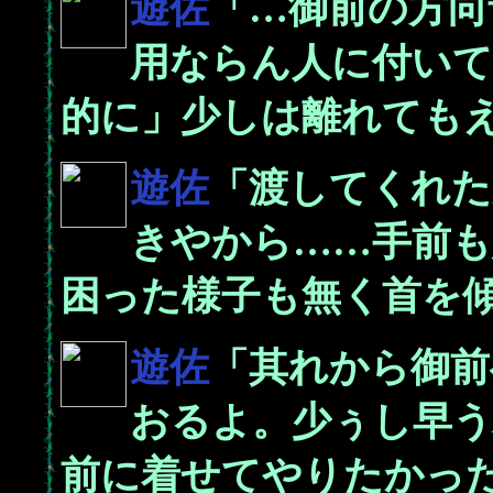
遊佐
「…御前の方向
用ならん人に付いて
的に」少しは離れても
遊佐
「渡してくれた
きやから……手前も
困った様子も無く首を傾
遊佐
「其れから御前
おるよ。少ぅし早う
前に着せてやりたかっ