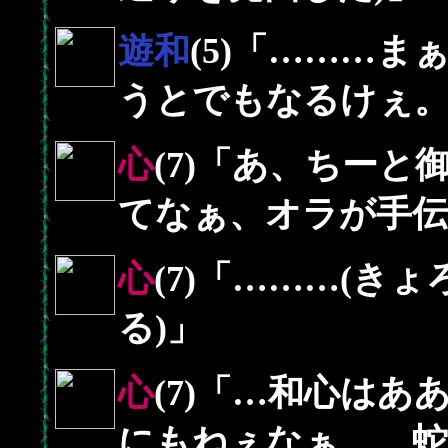
遊和
(5)「………
うとでもなるけぇ
心
(7)「あ、ちー
てなぁ、オラが手
心
(7)「………(き
る)」
心
(7)「…和心は
にもねぇなぁ……蛇