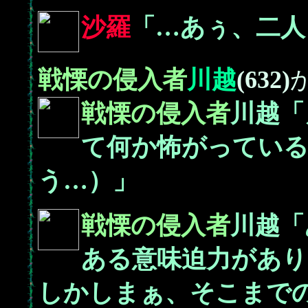
沙羅
「…あぅ、二人
戦慄の侵入者
川越
(632)
戦慄の侵入者
川越「
て何か怖がってい
う…）」
戦慄の侵入者
川越「
ある意味迫力があり
しかしまぁ、そこまで