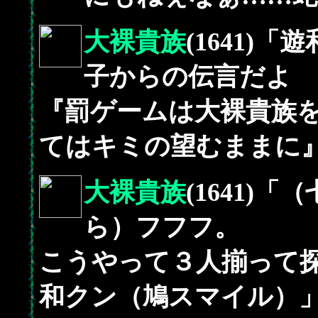
大裸貴族
(1641)
子からの伝言だよ
『罰ゲームは大裸貴族
てはキミの望むままに
大裸貴族
(1641)
ら）フフフ。
こうやって３人揃って
和クン（鳩スマイル）