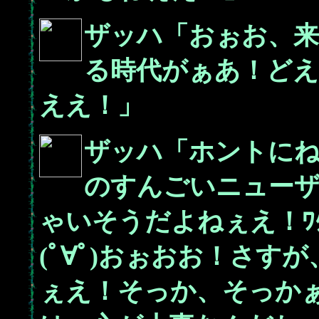
ザッハ「おぉお、来
る時代がぁあ！ど
ええ！」
ザッハ「ホントに
のすんごいニュー
ゃいそうだよねぇえ！ﾜｸ
(ﾟ∀ﾟ)おぉおお！さす
ぇえ！そっか、そっか