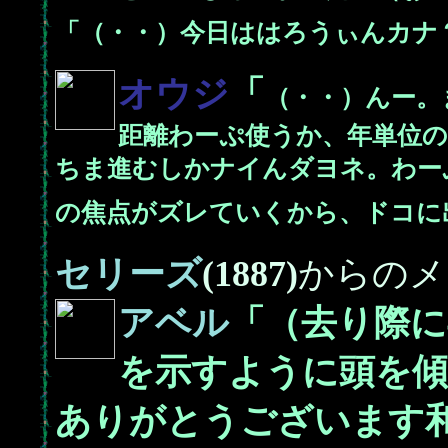
「（・・）今日ははろうぃんカナ
オウジ
「
（・・）んー。
距離わーぷ使うか、年単位
ちま進むしかナイんダヨネ。わー
の焦点がズレていくから、ドコに
セリーズ
(1887)
からのメ
アベル
「（去り際に
を示すように頭を傾
ありがとうございます