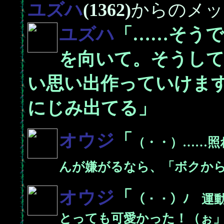
ユズハ
(1362)
からのメッ
ユズハ
「……そう
を向いて。そうし
い思い出作っていけま
にじみ出てる」
オウジ
「
（・・）……照
んが嫌がるなら、「ボクか
オウジ
「
（・・）ﾉ 運
とっても可愛かった！（ぉ