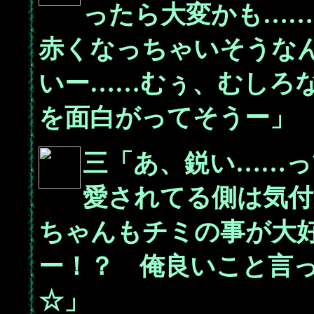
ったら大変かも…
赤くなっちゃいそうな
いー……むぅ、むしろ
を面白がってそうー」
三「あ、鋭い……っ
愛されてる側は気
ちゃんもチミの事が大
ー！？ 俺良いこと言
☆」