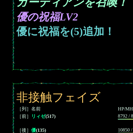
ガーディアンを召喚！
優の祝福LV2
優に祝福を(5)追加！
非接触フェイズ
［列］名前
HP/MH
8792 / 
［前］
リィゼ
(517)
10850 /
［後］
優
(135)