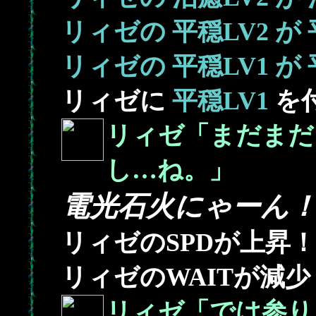
リィゼの
平穏LV2
が
リィゼの
平穏LV1
が
リィゼに
平穏LV1
を
リィゼ「まだまだ
し…ね。」
電光石火にゃーん
リィゼのSPDが上昇！
リィゼのWAITが減少
リィゼ「では参り