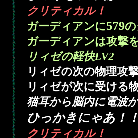
クリティカル！
579
ガーディアンに
の
ガーディアンは攻撃
リィゼの軽快LV2
リィゼの次の物理攻
リィゼが次に受ける
猫耳から脳内に電波
ひっかきにゃあ！
クリティカル！