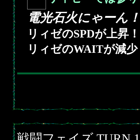
電光石火にゃーん
リィゼのSPDが上昇！
リィゼのWAITが減少
戦闘フェイズ TURN 1