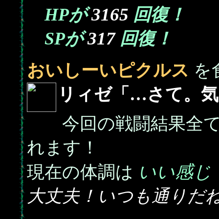
3165
HPが
回復！
317
SPが
回復！
おいしーいピクルス
を
リィゼ「…さて。気
今回の戦闘結果全て
れます！
いい感じ
現在の体調は
大丈夫！いつも通りだ