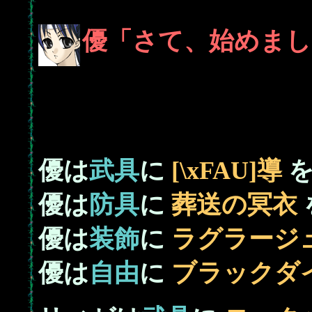
優「さて、始めまし
優は
武具
に
[\xFAU]導
を
優は
防具
に
葬送の冥衣
優は
装飾
に
ラグラージ
優は
自由
に
ブラックダ