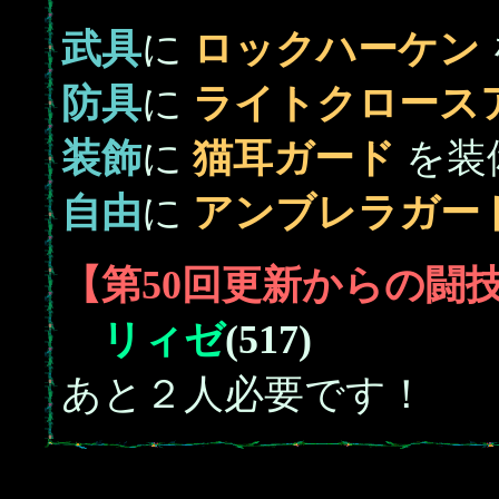
武具
に
ロックハーケン
防具
に
ライトクロース
装飾
に
猫耳ガード
を装
自由
に
アンブレラガー
【第50回更新からの闘
リィゼ
(517)
あと２人必要です！