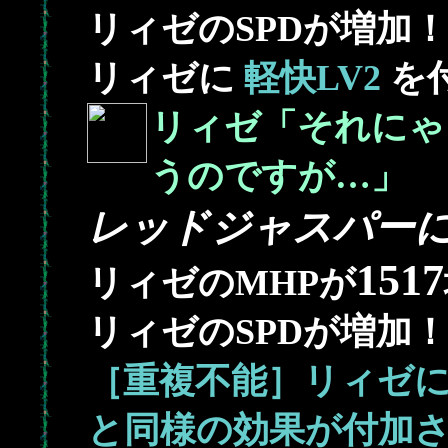
リィゼのSPDが増加！
リィゼに
軽快LV2
を
リィゼ「それにゃ
うのですが…」
レッドジャスパー
1517
リィゼのMHPが
リィゼのSPDが増加！
［重複不能］リィゼ
と同様の効果が付加