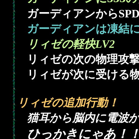
ガーディアンからSP
ガーディアンは凍結
リィゼの軽快LV2
リィゼの次の物理攻
リィゼが次に受ける
リィゼの追加行動！
猫耳から脳内に電波
ひっかきにゃあ！