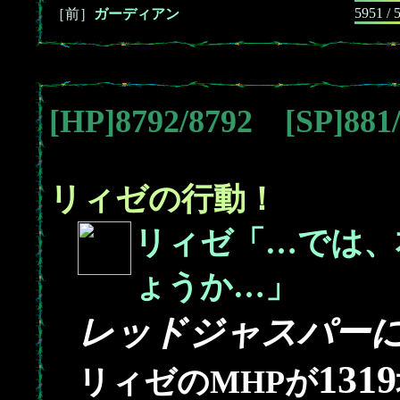
5951 / 
［前］
ガーディアン
[HP]8792/8792 [SP]88
リィゼの行動！
リィゼ「…では、
ょうか…」
レッドジャスパー
1319
リィゼのMHPが