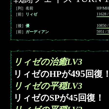
［列］名前
HP/MH
11628 /
［前］
リィゼ
10850 /
［後］
優
5951 / 
［前］
ガーディアン
リィゼの治癒LV3
495
リィゼのHPが
回復
リィゼの平穏LV3
45
リィゼのSPが
回復！