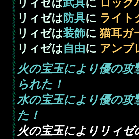
リィゼは
武具
に
ロック
リィゼは
防具
に
ライト
リィゼは
装飾
に
猫耳ガ
リィゼは
自由
に
アンブ
火の宝玉により優の攻
られた！
水の宝玉により優の攻
た！
火の宝玉によりリィゼ