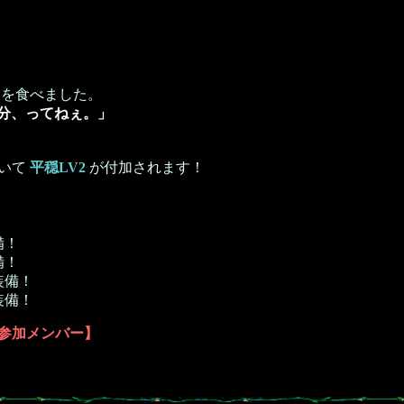
を食べました。
分、ってねぇ。」
いて
平穏LV2
が付加されます！
備！
備！
装備！
装備！
会参加メンバー】