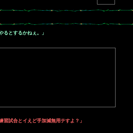
やるとするかねぇ。」
練習試合とイえど手加減無用テすよ？」