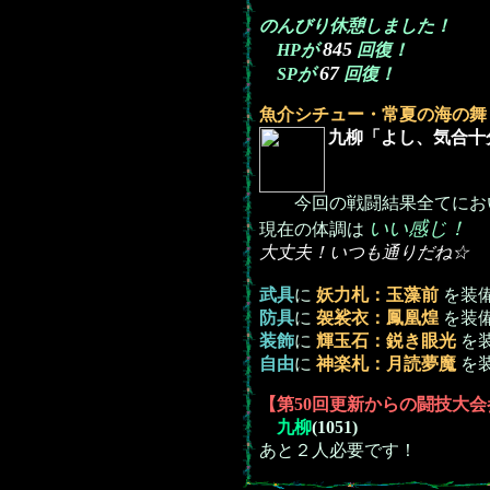
のんびり休憩しました！
845
HPが
回復！
67
SPが
回復！
魚介シチュー・常夏の海の舞
九柳「よし、気合十
今回の戦闘結果全てにお
いい感じ！
現在の体調は
大丈夫！いつも通りだね☆
武具
に
妖力札：玉藻前
を装
防具
に
袈裟衣：鳳凰煌
を装
装飾
に
輝玉石：鋭き眼光
を
自由
に
神楽札：月読夢魔
を
【第50回更新からの闘技大
九柳
(1051)
あと２人必要です！