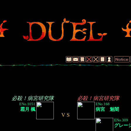
必殺！病宮研究隊
必殺！病宮研究隊
ENo.1051
ENo.168
霜月 楓
病宮 魅闇
V S
ENo.309
グレー