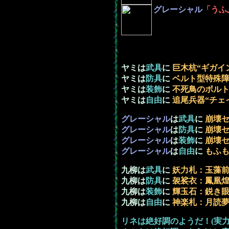
グレーシャル
「うふ
ヤミは
武具
に
巨木杭“ギガイ
ヤミは
防具
に
ベルト型特殊
ヤミは
装飾
に
不死鳥のボル
ヤミは
自由
に
追尾兵器“チェ
グレーシャル
は
武具
に
崩壊
グレーシャル
は
防具
に
崩壊
グレーシャル
は
装飾
に
崩壊
グレーシャル
は
自由
に
もふ
九柳は
武具
に
妖力札：玉藻
九柳は
防具
に
袈裟衣：鳳凰
九柳は
装飾
に
輝玉石：鋭き
九柳は
自由
に
神楽札：月読
リネは絶好調のようだ！(実力発