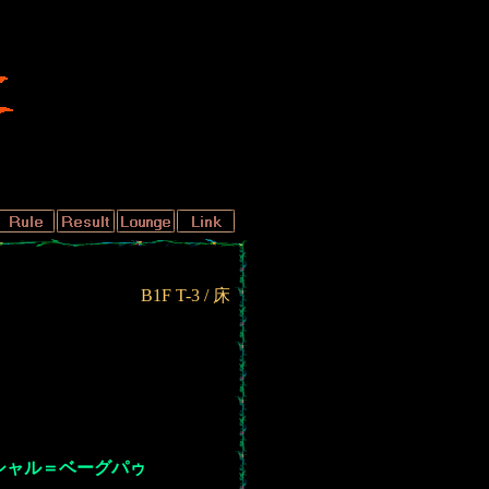
B1F T-3 / 床
シャル＝ベーグパゥ