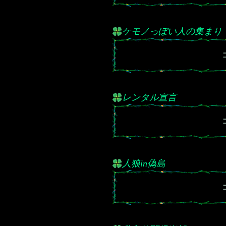
ケモノっぽい人の集まり
レンタル宣言
人狼in偽島