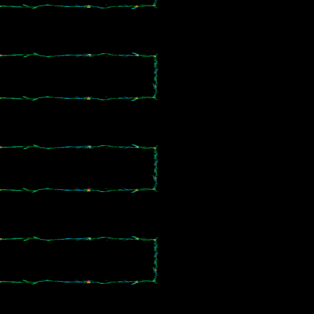
。
。
。