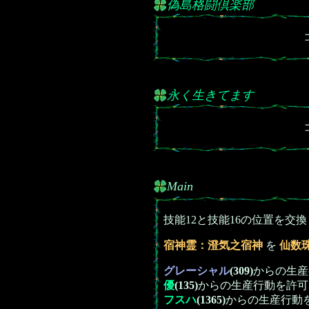
偽島格闘倶楽部
永く生きてます
Main
技能12と技能16の位置を交
宿神霊：澄気之宿神
を
仙数
グレーシャル
(309)
からの生産
優
(135)
からの生産行動を許可
フスハ
(1365)
からの生産行動