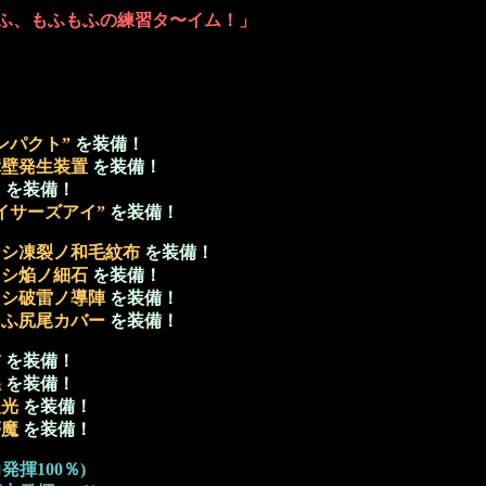
ふ、もふもふの練習タ〜イム！」
ンパクト”
を装備！
障壁発生装置
を装備！
ト
を装備！
イサーズアイ”
を装備！
セシ凍裂ノ和毛紋布
を装備！
セシ焔ノ細石
を装備！
セシ破雷ノ導陣
を装備！
もふ尻尾カバー
を装備！
前
を装備！
煌
を装備！
眼光
を装備！
夢魔
を装備！
揮100％)