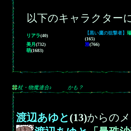
以下のキャラクターに
【黒い鷹の狙撃者】
リアラ
(40)
(165)
美月
(732)
雅
(766)
萌
(1683)
杖・物魔連合♪ かも？
渡辺あゆと
(13)
からのメ