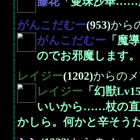
藤花
「曼珠沙華……
がんこだむー
(953)
から
がんこだむー
「魔
のでお邪魔します。
レイジー
(1202)
からのメ
レイジー
「幻獣Lv
いいから……杖の
かしら。何かと辛そう