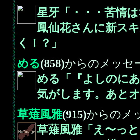
星牙「・・・苦情
鳳仙花さんに新スキ
く！？」
める
(858)
からのメッセ
める「『よしのに
気がします。あと
草薙風雅
(915)
からのメ
草薙風雅「え〜っと