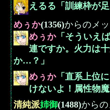
えるる「訓練枠が足
めぅか
(1356)
からのメッ
めぅか
「そういえば
連ですか。火力は十
か…？」
めぅか
「直系上位に
けないよ！属性物魔
清純派
姉御
(1488)
からの