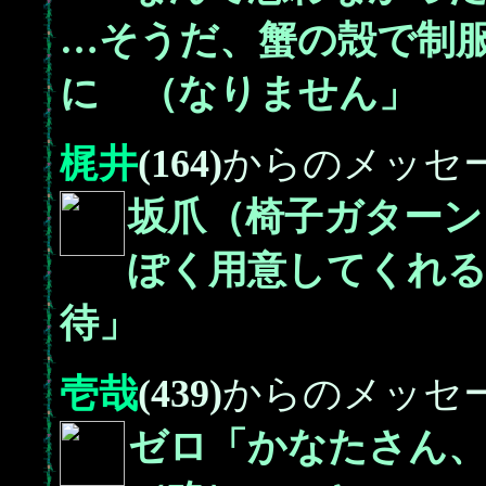
…そうだ、蟹の殻で制
に （なりません」
梶井
(164)
からのメッセ
坂爪（椅子ガターン
ぽく用意してくれる
待」
壱哉
(439)
からのメッセ
ゼロ「かなたさん