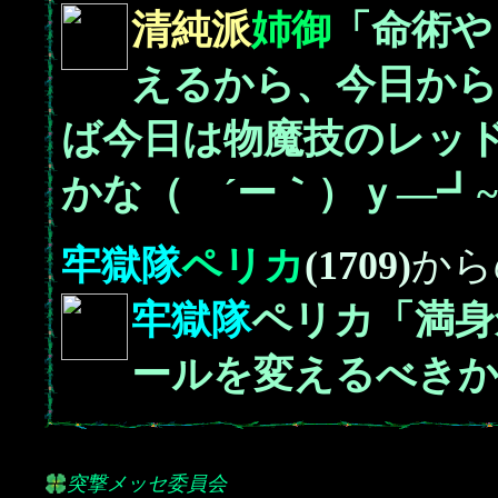
清純派
姉御
「命術や
えるから、今日から
ば今日は物魔技のレッ
かな（ ´ー｀）ｙ―┛~
牢獄隊
ペリカ
(1709)
から
牢獄隊
ペリカ「満身
ールを変えるべき
突撃メッセ委員会