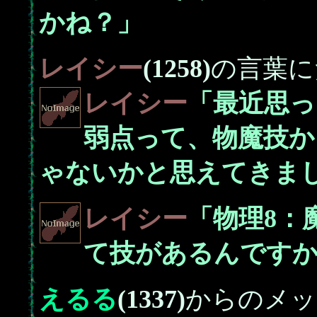
かね？」
レイシー
(1258)
の言葉に
レイシー
「最近思っ
弱点って、物魔技か
ゃないかと思えてきま
レイシー
「物理8：
て技があるんです
えるる
(1337)
からのメッ