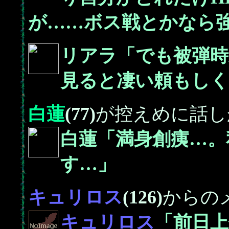
が……ボス戦とかなら
リアラ「でも被弾時
見ると凄い頼もしく
白蓮
(77)
が控えめに話し
白蓮「満身創痍…。
す…」
キュリロス
(126)
からの
キュリロス
「前日