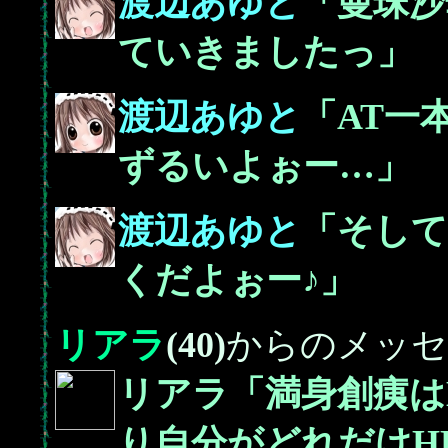
渡辺あゆと
「曼珠沙
ていきましたっ」
渡辺あゆと
「AT一
ずるいよぉー…」
渡辺あゆと
「そし
くだよぉー♪」
リアラ
(40)
からのメッセ
リアラ「満身創痍は
り自分がどれだけH