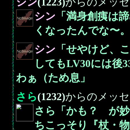
シン
(1223)
からのメッセ
シン
「満身創痍は諦
くなったんでな〜
シン
「せやけど、
してもLV30には後
わぁ（ため息」
さら
(1232)
からのメッセ
さら「かも？ が
ちこっそり『杖・物