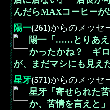
んだらMAXコーヒーが
陽一
(261)
からのメッセ
陽一「……とりあえ
かったかね？ ギ
が、まだマシにも見え
星牙
(571)
からのメッセ
星牙「寄せられた苦
か、苦情を言えと」