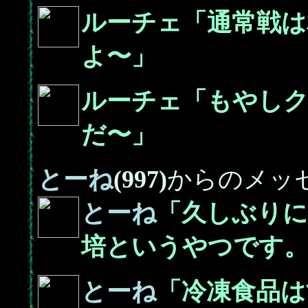
ルーチェ「通常戦は
よ〜」
ルーチェ「もやし
だ〜」
とーね
(997)
からのメッ
とーね
「久しぶりに
培というやつです
とーね
「冷凍食品は