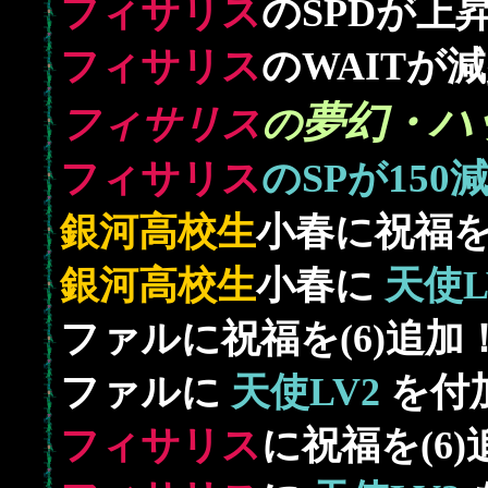
フィサリス
のSPDが上
フィサリス
のWAITが
夢幻・ハ
フィサリス
の
150
フィサリス
のSPが
銀河高校生
小春に祝福を
銀河高校生
小春に
天使L
ファルに祝福を(6)追加
ファルに
天使LV2
を付
フィサリス
に祝福を(6)