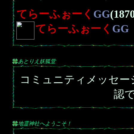
てらーふぉーく
GG
(1870
てらーふぉーく
GG
あとりえ妖狐堂
コミュニティメッセー
認
地霊神社へようこそ！