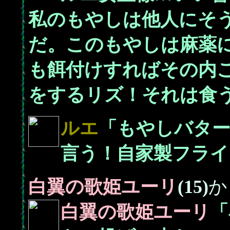
私のもやしは他人にそ
だ。このもやしは麻薬
も餌付けすればその内
をするリズ！それは食
ルエ
「もやしバタ
言う！自家製フライ
白翼の歌姫
ユーリ
(15)
か
白翼の歌姫
ユーリ
「