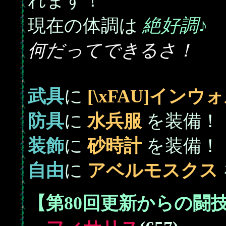
れます！
絶好調♪
現在の体調は
何だってできるさ！
武具
に
[\xFAU]イン
防具
に
水兵服
を装備！
装飾
に
砂時計
を装備！
自由
に
アベルモスクス
【第80回更新からの闘