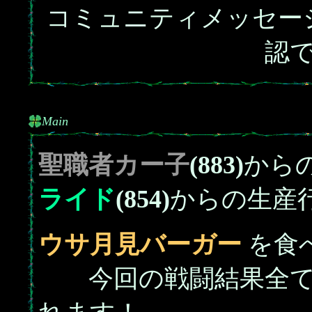
コミュニティメッセー
認
Main
聖職者
カー子
(883)
から
ライド
(854)
からの生産
ウサ月見バーガー
を食
今回の戦闘結果全て