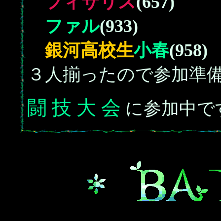
フィサリス
(657)
ファル
(933)
銀河高校生
小春
(958)
３人揃ったので参加準
闘 技 大 会
に参加中で