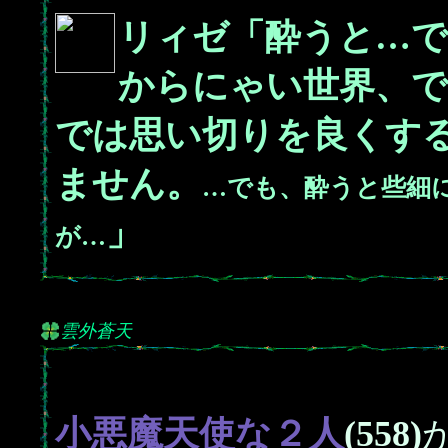
リィゼ「酔うと…
からにゃい世界、で
では思い切りを良くす
ません。
…でも、酔うと些細
」
が…
雲外蒼天
小悪魔天使な２人
(558)