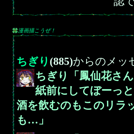
認
漫画描こうぜ！
ちぎり
(885)
からのメッ
ちぎり「鳳仙花さ
紙前にしてぼーっ
酒を飲むのもこのリラ
も…」