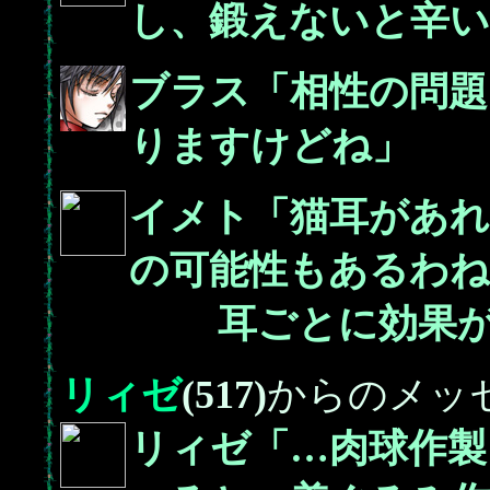
し、鍛えないと辛い
ブラス「相性の問
りますけどね」
イメト「猫耳があれ
の可能性もあるわね
耳ごとに効果が違
リィゼ
(517)
からのメッ
リィゼ「…肉球作製