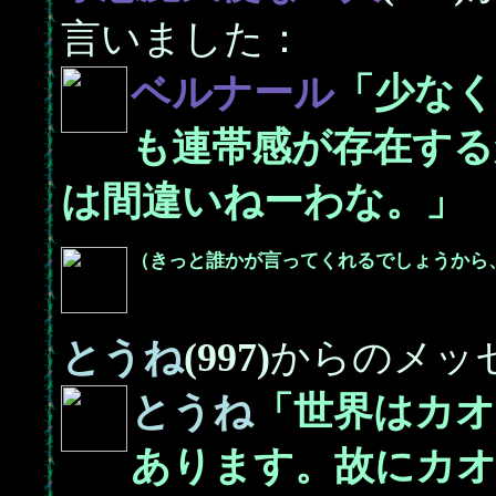
言いました：
ベルナール
「少な
も連帯感が存在す
は間違いねーわな。」
（きっと誰かが言ってくれるでしょうから
とうね
(997)
からのメッ
とうね
「世界はカ
あります。故にカ