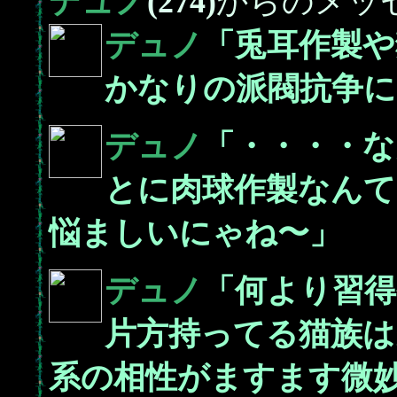
デュノ
(274)
からのメッ
デュノ
「兎耳作製や
かなりの派閥抗争に
デュノ
「・・・・
とに肉球作製なん
悩ましいにゃね〜」
デュノ
「何より習得
片方持ってる猫族は
系の相性がますます微