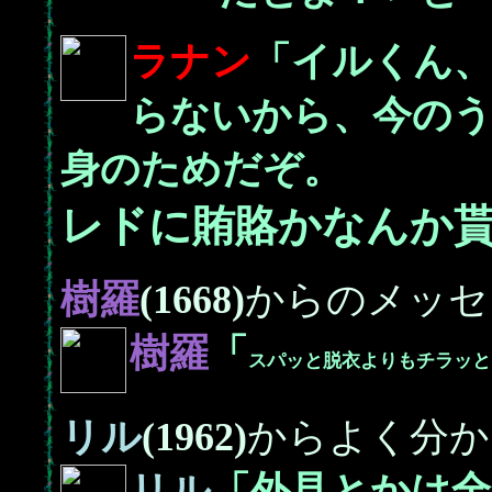
ラナン
「イルくん
らないから、今の
身のためだぞ。
レドに賄賂かなんか
樹羅
(1668)
からのメッセ
樹羅
「
スパッと脱衣よりもチラッと
リル
(1962)
からよく分か
リル
「外見とかは全