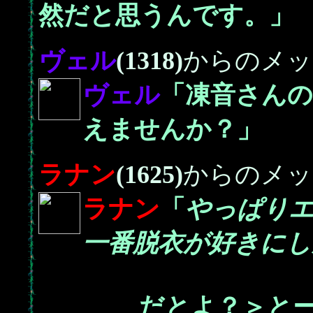
然だと思うんです。」
ヴェル
(1318)
からのメッ
ヴェル
「凍音さん
えませんか？」
ラナン
(1625)
からのメッ
ラナン
「
やっぱり
一番脱衣が好きにし
だとよ？＞とー