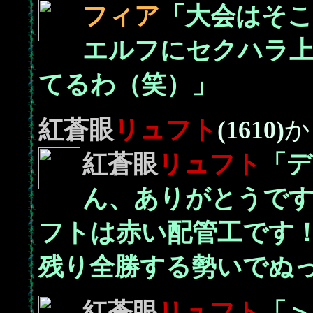
フィア
「大会はそ
エルフにセクハラ上
てるわ（笑）」
紅蒼眼
リュフト
(1610)
か
紅蒼眼
リュフト
「デ
ん、ありがとうです
フトは赤い配管工です
残り全勝する勢いでぬ
紅蒼眼
リュフト
「＞