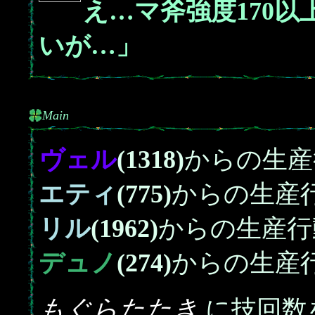
え…マ斧強度170
いが…」
Main
ヴェル
(1318)
からの生産
エティ
(775)
からの生産
リル
(1962)
からの生産行
デュノ
(274)
からの生産
もぐらたたき
に技回数