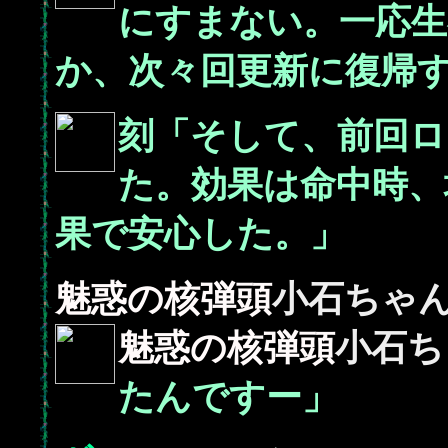
にすまない。一応生
か、次々回更新に復帰
刻「そして、前回ロ
た。効果は命中時、
果で安心した。」
魅惑の核弾頭
小石ちゃ
魅惑の核弾頭
小石ち
たんですー」