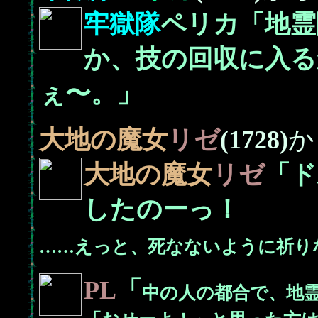
牢獄隊
ペリカ「地霊
か、技の回収に入る
ぇ〜。」
大地の魔女
リゼ
(1728)
か
大地の魔女
リゼ
「ド
したのーっ！
……えっと、死なないように祈り
PL
「
中の人の都合で、地