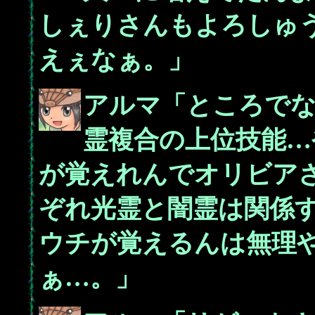
しぇりさんもよろしゅ
えぇなぁ。」
アルマ「ところでな
霊複合の上位技能…
が覚えれんでオリビア
ぞれ光霊と闇霊は関係
ウチが覚えるんは無理
ぁ…。」