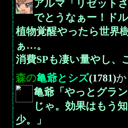
アルマ「リゼット
でとうなぁー！ド
植物覚醒やったら世界
ぁ…。
消費SPも凄い量やし、
森の
亀爺とシズ
(1781)
か
亀爺「やっとグラ
じゃ。効果はもう知
少。」