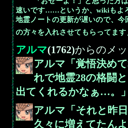
「おせーよ！」と思った方は
速いです……というか、wikiもよ
地霊ノートの更新が遅いので、今
の方々を入れさせてもらってます
アルマ
(1762)
からのメッ
アルマ「覚悟決めて
れで地霊28の格闘
出てくれるかなぁ…。
アルマ「それと昨日
久々に増えてたんよ