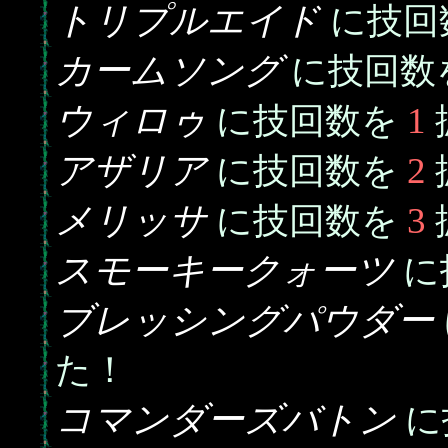
トリプルエイド
に技回
カームソング
に技回数
ウィロゥ
1
に技回数を
アザリア
2
に技回数を
メリッサ
3
に技回数を
スモーキークォーツ
に
ブレッシングパウダー
た！
コマンダーズバトン
に