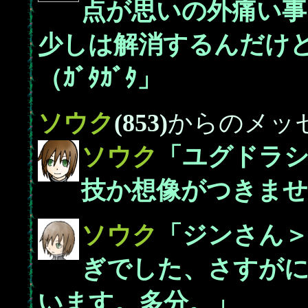
点が思いの外痛い
少しは解消するんだけ
（ｶﾞﾀｶﾞﾀ」
ソウク
(853)
からのメッ
ソウク
「ユグドラ
技か想像がつきませ
ソウク
「ジンさん＞
ぎでした、さすが
います。多分。」