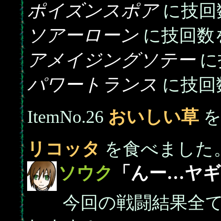
ポイズンスポア
に技回
ソアーローン
に技回数
アメイジングソテー
に
パワートランス
に技回
ItemNo.26
おいしい草
を
リコッタ
を食べました
ソウク
「んー…ヤギ
今回の戦闘結果全て