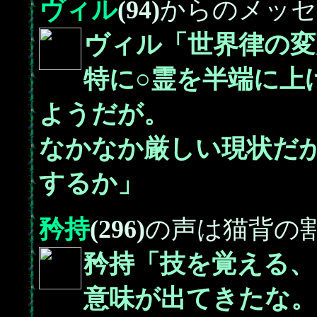
ヴィル
(94)
からのメッセ
ヴィル「世界律の変
特に○霊を半端に上
ようだが。
なかなか厳しい現状だ
するか」
矜持
(296)
の声は猫背の
矜持「技を覚える、
意味が出てきたな。