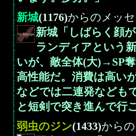
新城
(1176)
からのメッセ
新城「しばらく顔が
ランディアという新
いが、敵全体(大)→SP奪
高性能だ。消費は高い
などでは二連発なども
と短剣で突き進んで行
弱虫の
ジン
(1433)
からの