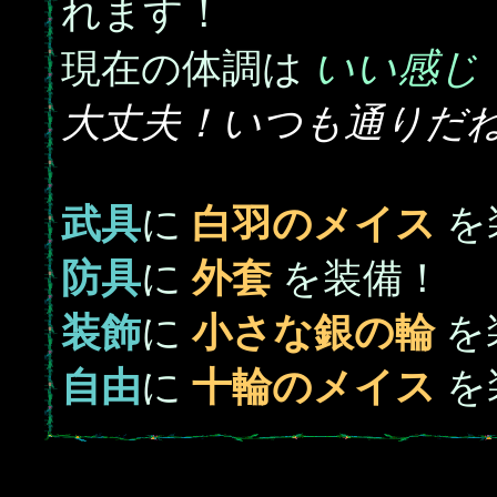
れます！
いい感じ
現在の体調は
大丈夫！いつも通りだ
武具
に
白羽のメイス
を
防具
に
外套
を装備！
装飾
に
小さな銀の輪
を
自由
に
十輪のメイス
を