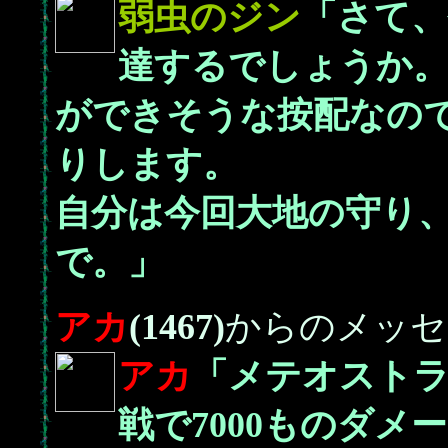
弱虫の
ジン
「さて、
達するでしょうか
ができそうな按配なの
りします。
自分は今回大地の守り、
で。」
アカ
(1467)
からのメッセ
アカ
「メテオスト
戦で7000ものダ