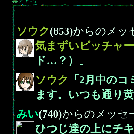
チキン。
ソウク
(853)
からのメッ
気まずいピッチャ
ド…？）」
ソウク
「2月中のコ
ます。いつも通り黄
みい
(740)
からのメッセ
ひつじ達の上にチ