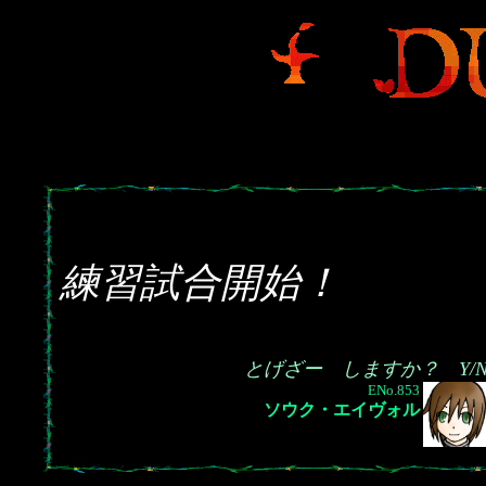
練習試合開始！
とげざー しますか？ Y/
ENo.853
ソウク・エイヴォル