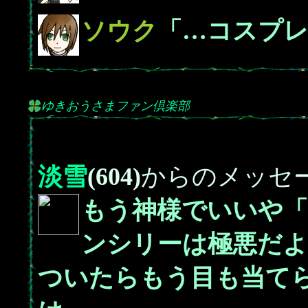
ソウク
「…コスプ
ゆきおうさまファン倶楽部
淡雪
(604)
からのメッセ
もう神様でいいや「
ンシリーは極悪だよ
ついたらもう目も当て