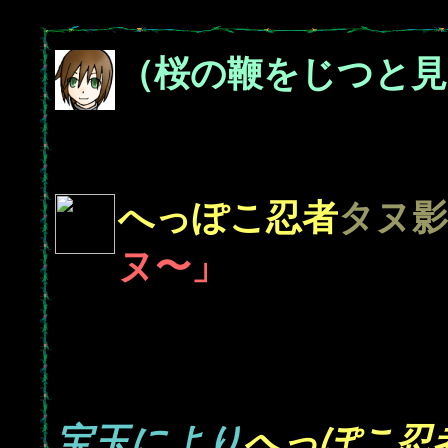
（桜の鞭をじつと見
へっぽこ忍者
タヌ影
ヌ〜」
宝玉により
へっぽこ忍