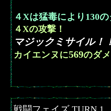
４Xは猛毒により
130
の
４Xの攻撃！
マジックミサイル！
569
カイエンヌに
のダメ
戦闘フェイズ TURN 1