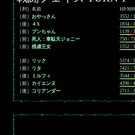
［列］名前
HP/MH
3552 / 
［前］
おやっさん
1834 / 
［後］
４X
1139 / 
［前］
ブンちゃん
750 / 7
［前］
死人：韋駄天ジョニー
1552 / 
［前］
残虐王女
5374 / 
［前］
リック
7421 / 
［前］
リタ
3544 / 
［後］
ミルフィ
4290 / 
［前］
カイエンヌ
2711 / 
［後］
コリアンダー