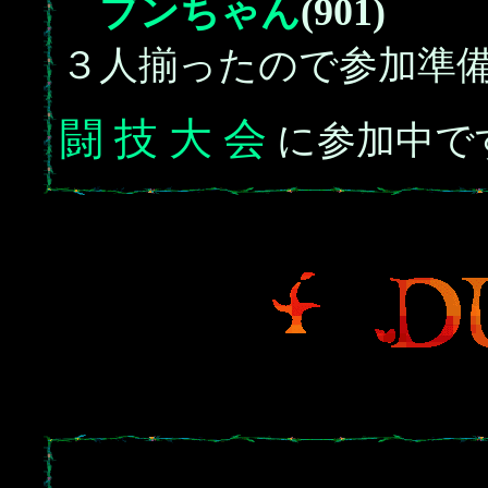
ブンちゃん
(901)
３人揃ったので参加準
闘 技 大 会
に参加中で