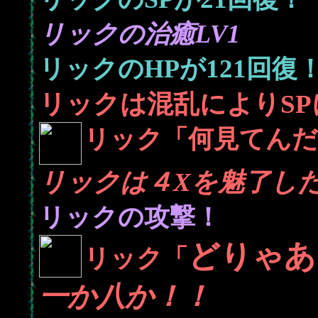
リックの治癒LV1
121
リックのHPが
回復
リックは混乱によりSP
リック「何見てんだ
リックは４Xを魅了し
リックの攻撃！
どりゃあ!
リック「
一か八か！！