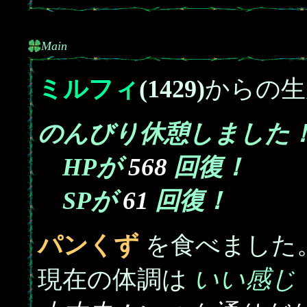
Main
ミルフィ
(1429)
からの生
のんびり休憩しました
568
HPが
回復！
61
SPが
回復！
パンくず
を食べました
いい感じ
現在の体調は