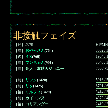
非接触フェイズ
［列］名前
HP/MH
3552 / 
［前］
おやっさん
(764)
1964 / 
［後］
４X
(769)
3046 / 
［前］
ブンちゃん
(901)
750 / 7
［前］
死人：韋駄天ジョニー
5016 / 
［前］
リック
(1420)
6701 / 
［前］
リタ
(1425)
3414 / 
［後］
ミルフィ
(1429)
4372 / 
［前］
カイエンヌ
2419 / 
［後］
コリアンダー