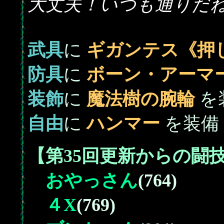
大丈夫！いつも通りだ
武具
に
ギガンテス《押
防具
に
ボーン・アーマ
装飾
に
魔法樹の腕輪
を
自由
に
ハンマー
を装備
【第35回更新からの闘
おやっさん
(764)
４X
(769)