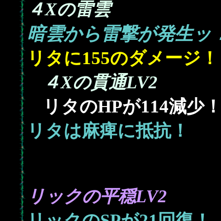
４Xの雷雲
暗雲から雷撃が発生ッ
155
リタに
のダメージ！
４Xの貫通LV2
114
リタのHPが
減少
リタは麻痺に抵抗！
リックの平穏LV2
21
リックのSPが
回復！