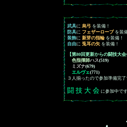
武具
に
烏弓
を装備！
防具
に
フェザーローブ
を装
装飾
に
新芽の指輪
を装備！
自由
に
兎耳の矢
を装備！
【第80回更新からの闘技大
色指揮師
ハス
(519)
ミズナ
(679)
エルヴェ
(771)
３人揃ったので参加準備完了
闘 技 大 会
に参加中で