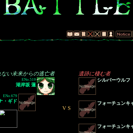
れない未来からの逃亡者
遺跡に棲む者
ENo.519
シルバーウルフ
湖岸坂 蓮
ENo.679
ナ・ギド
フォーチュンキ
V S
フォーチュンキ