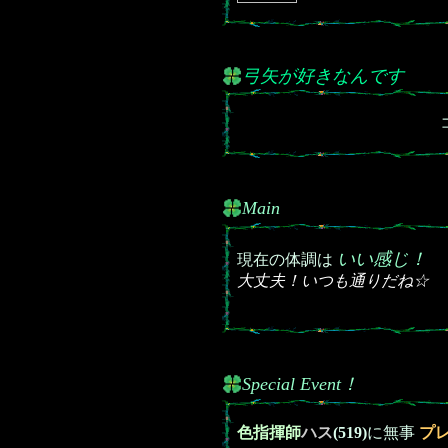
弓矢が好きなんです
Main
いい感じ！
現在の体調は
大丈夫！いつも通りだね☆
Special Event！
色指揮師
ハス
(519)
に無事
プ