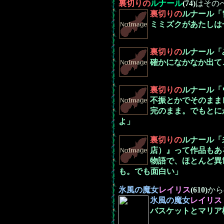
裏切りの
ルナール
(74)
はその
裏切りの
ルナール「
ミミズクがあたしは
裏切りの
ルナール「
確かになかなか出て
裏切りの
ルナール「
不振とかでそのまま
完のまま。でもとに
よ」
裏切りの
ルナール「
店）』って作品もあ
物語で、ほとんど異
も。でも面白い」
氷風の魔女
レイリス
(610)
から
氷風の魔女
レイリス
バスケットとマリア