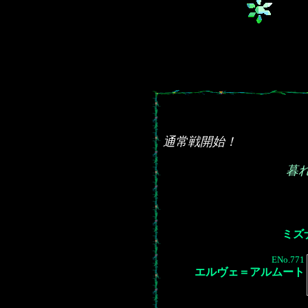
通常戦開始！
暮
ミズ
ENo.771
エルヴェ＝アルムート