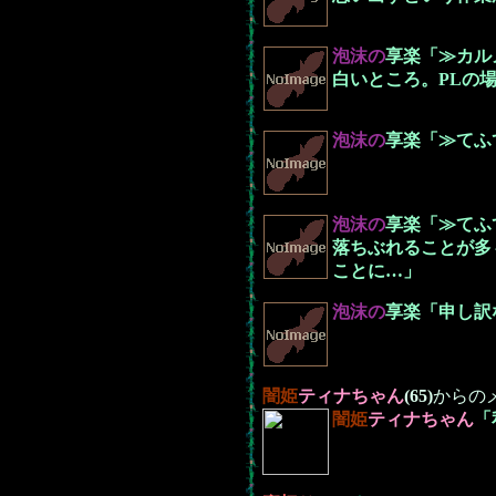
泡沫の
享楽「≫カル
白いところ。PLの
泡沫の
享楽「≫てふ
泡沫の
享楽「≫てふ
落ちぶれることが多
ことに…」
泡沫の
享楽「申し訳
闇姫
ティナちゃん
(65)
からの
闇姫
ティナちゃん
「