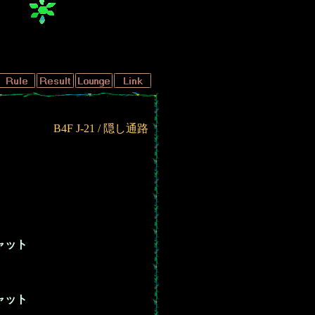
B4F J-21 / 隠し通路
ャット
ャット