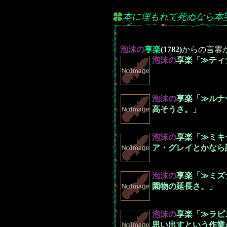
本に埋もれて死ぬなら本
泡沫の
享楽
(1782)
からの言霊
泡沫の
享楽「≫ティ
泡沫の
享楽「≫ルナ
高そうさ。」
泡沫の
享楽「≫ミキ
ア・グレイとかなら
泡沫の
享楽「≫ミズ
園物の延長さ。」
泡沫の
享楽「≫ラピ
思い出すという作業