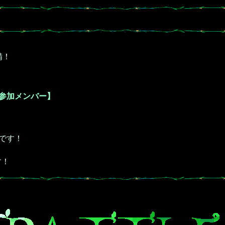
備！
会参加メンバー】
です！
す！