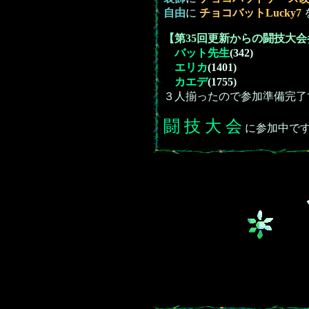
自由
に
チョコバットLucky7
【第35回更新からの闘技大
バット先生
(342)
エリカ
(1401)
カエデ
(1755)
３人揃ったので参加準備完了
闘 技 大 会
に参加中で