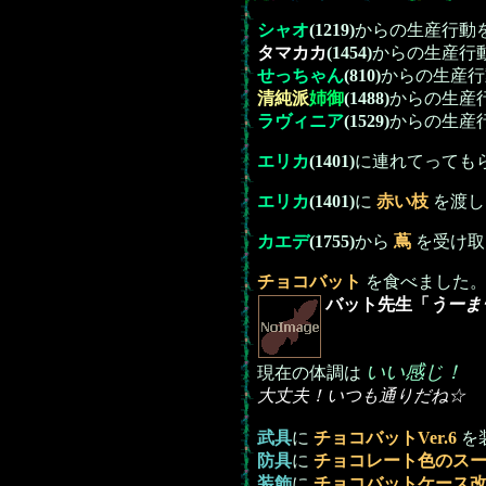
シャオ
(1219)
からの生産行動
タマカカ
(1454)
からの生産行
せっちゃん
(810)
からの生産行
清純派
姉御
(1488)
からの生産
ラヴィニア
(1529)
からの生産
エリカ
(1401)
に連れてっても
エリカ
(1401)
に
赤い枝
を渡し
カエデ
(1755)
から
蔦
を受け取
チョコバット
を食べました
バット先生「
うーま
いい感じ！
現在の体調は
大丈夫！いつも通りだね☆
武具
に
チョコバットVer.6
を
防具
に
チョコレート色のス
装飾
に
チョコバットケース