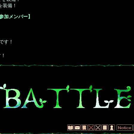
を装備！
会参加メンバー】
です！
す！