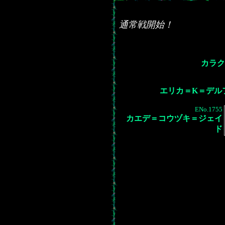
通常戦開始！
カラク
エリカ＝K＝デル
ENo.1755
カエデ＝コウヅキ＝ジェイ
ド