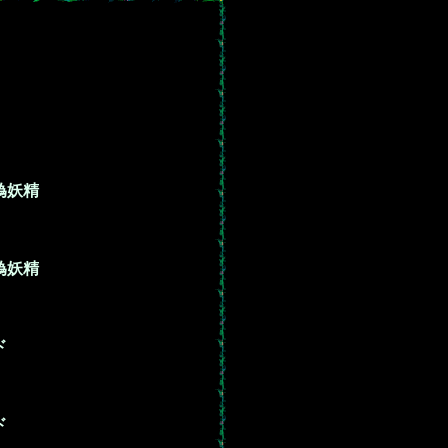
偽妖精
偽妖精
ド
ド