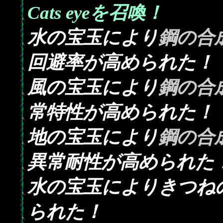
Cats eyeを召喚！
水の宝玉により
鋼の合
回避率が高められた！
風の宝玉により
鋼の合
常特性が高められた！
地の宝玉により
鋼の合
異常耐性が高められた
水の宝玉によりきつね
られた！