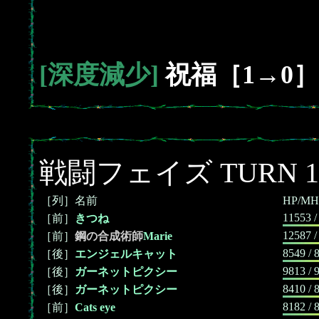
[深度減少]
祝福［1→0］
戦闘フェイズ TURN 1
［列］名前
HP/MH
11553 /
［前］
きつね
12587 /
［前］
鋼の合成術師
Marie
8549 / 
［後］
エンジェルキャット
9813 / 
［後］
ガーネットピクシー
8410 / 
［後］
ガーネットピクシー
8182 / 
［前］
Cats eye