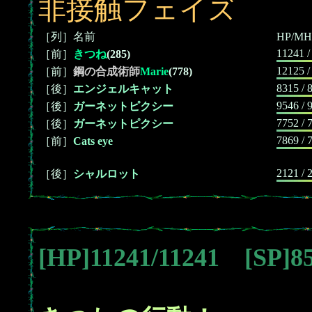
非接触フェイズ
［列］名前
HP/MH
11241 /
［前］
きつね
(285)
12125 /
［前］
鋼の合成術師
Marie
(778)
8315 / 
［後］
エンジェルキャット
9546 / 
［後］
ガーネットピクシー
7752 / 
［後］
ガーネットピクシー
7869 / 
［前］
Cats eye
2121 / 
［後］
シャルロット
[HP]11241/11241 [SP]