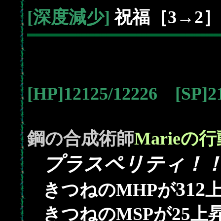
[深度減少]
祝福［3→2］
[HP]12125/12226 [SP]
鋼の合成術師
Marieの
プラスペリティ！
312
きつねのMHPが
25
きつねのMSPが
上