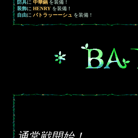
防具
に
中華鍋
を装備！
装飾
に
HENRY
を装備！
自由
に
パトラッーーシュ
を装備！
通常戦開始！