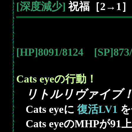
[深度減少]
祝福［2→1］
[HP]8091/8124 [SP]87
Cats eyeの行動！
リトルリヴァイブ
Cats eyeに
復活LV1
を
91
Cats eyeのMHPが
上