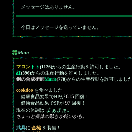
メッセージはありません。
今日はメッセージを送っていません。
Main
マロン
トト
(1126)
からの生産行動を許可しました。
紅
(396)
からの生産行動を許可しました。
鋼の合成術師
Marie
(778)
からの生産行動を許可しまし
cookdoo
を食べました。
815
健康食品効果でHPが
回復！
97
健康食品効果でSPが
回復！
まぁまぁ。
現在の体調は
ちょっと身体の動きが鈍いかも。
武具
に
金槌
を装備！