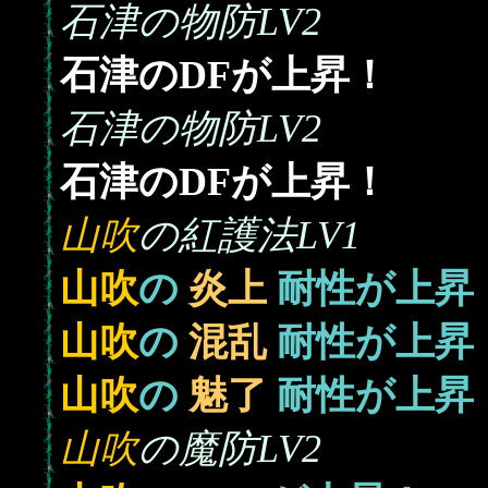
石津の物防LV2
石津のDFが上昇！
石津の物防LV2
石津のDFが上昇！
山吹
の紅護法LV1
山吹
の
炎上
耐性が上昇
山吹
の
混乱
耐性が上昇
山吹
の
魅了
耐性が上昇
山吹
の魔防LV2