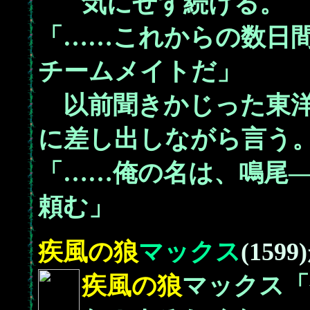
気にせず続ける。
「……これからの数日
チームメイトだ」
以前聞きかじった東洋
に差し出しながら言う
「……俺の名は、鳴尾
頼む」
疾風の狼
マックス
(1599)
疾風の狼
マックス「