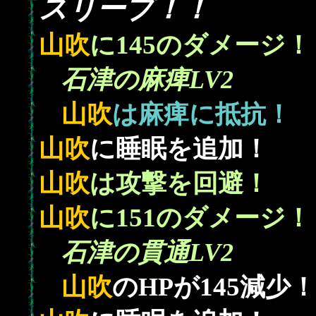
スリープ！！
145
山吹
に
のダメージ！
石津の麻痺LV2
山吹
は麻痺に抵抗！
山吹
に睡眠を追加！
山吹
は攻撃を回避！
151
山吹
に
のダメージ！
石津の貫通LV2
145
山吹
のHPが
減少！