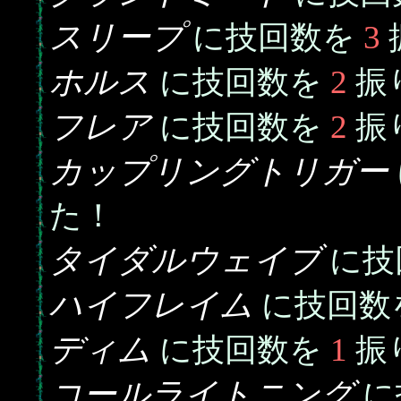
スリープ
3
に技回数を
ホルス
2
に技回数を
振
フレア
2
に技回数を
振
カップリングトリガー
た！
タイダルウェイブ
に技
ハイフレイム
に技回数
ディム
1
に技回数を
振
コールライトニング
に