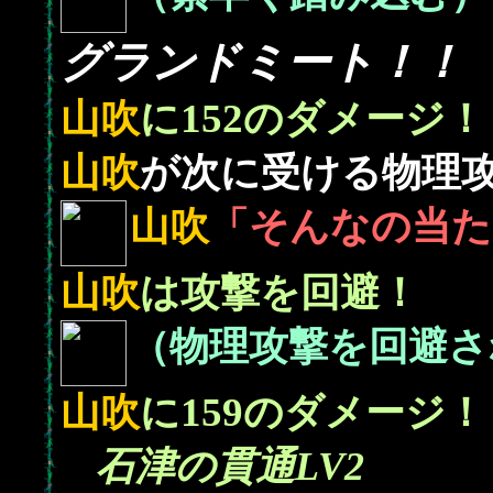
グランドミート！！
152
山吹
に
のダメージ！
山吹
が次に受ける物理
山吹
「そんなの当た
山吹
は攻撃を回避！
（物理攻撃を回避さ
159
山吹
に
のダメージ！
石津の貫通LV2