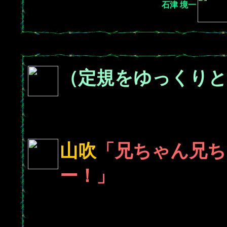
石津 境一
（定規をゆっくりと
山吹
「兄ちゃん兄ち
ー！」