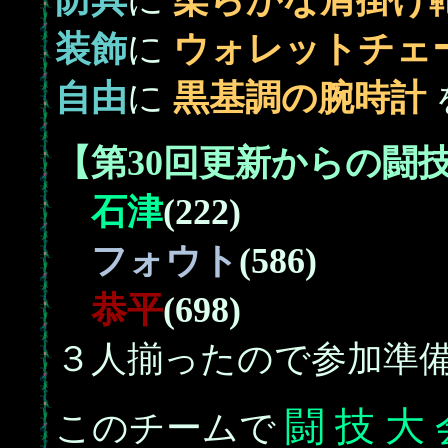
防具
に
柔らかな肩掛け
装飾
に
ウォレットチェ
自由
に
黒基調の腕時計
【第30回更新からの闘
石津
(222)
フォウト
(586)
恭平
(698)
３人揃ったので参加準
闘 技 大 
このチームで