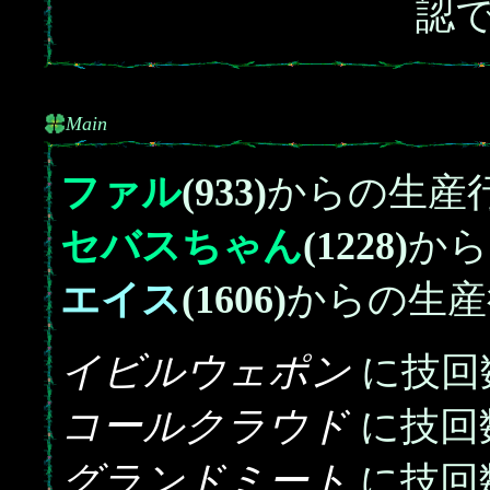
認
Main
ファル
(933)
からの生産
セバスちゃん
(1228)
から
エイス
(1606)
からの生産
イビルウェポン
に技回
コールクラウド
に技回
グランドミート
に技回