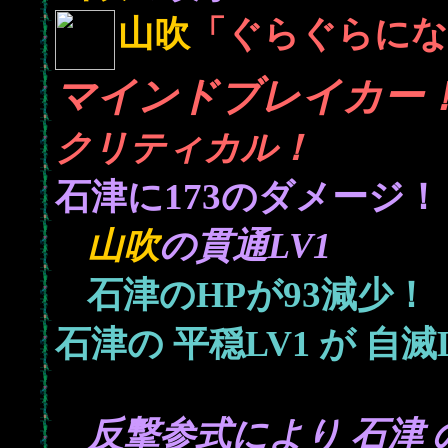
山吹
「ぐらぐらにな
マインドブレイカー
クリティカル！
173
石津に
のダメージ！
山吹
の貫通LV1
93
石津のHPが
減少！
石津の
平穏LV1
が
自滅L
反撃参式により 石津 