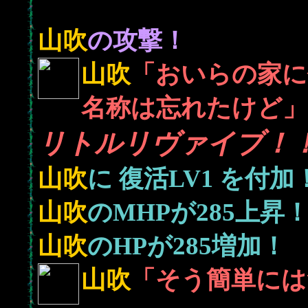
山吹
の攻撃！
山吹
「おいらの家に
名称は忘れたけど」
リトルリヴァイブ！
山吹
に
復活LV1
を付加
285
山吹
のMHPが
上昇
285
山吹
のHPが
増加！
山吹
「そう簡単には