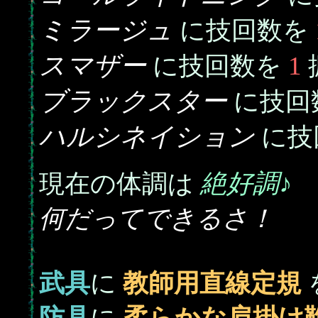
ミラージュ
に技回数を
スマザー
1
に技回数を
ブラックスター
に技回
ハルシネイション
に技
絶好調♪
現在の体調は
何だってできるさ！
武具
に
教師用直線定規