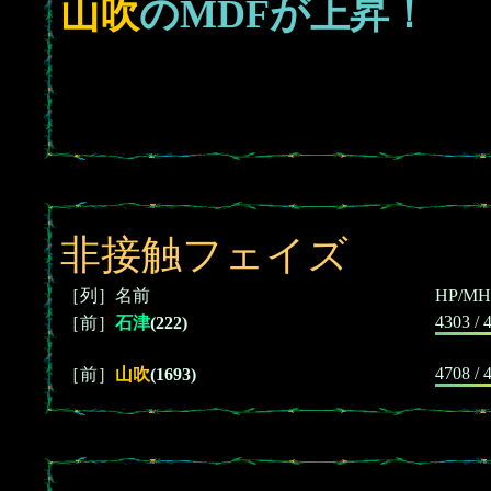
山吹
のMDFが上昇！
非接触フェイズ
［列］名前
HP/MH
4303 / 
［前］
石津
(222)
4708 / 
［前］
山吹
(1693)