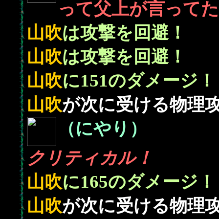
って父上が言ってた
山吹
は攻撃を回避！
山吹
は攻撃を回避！
151
山吹
に
のダメージ！
山吹
が次に受ける物理
（にやり）
クリティカル！
165
山吹
に
のダメージ！
山吹
が次に受ける物理