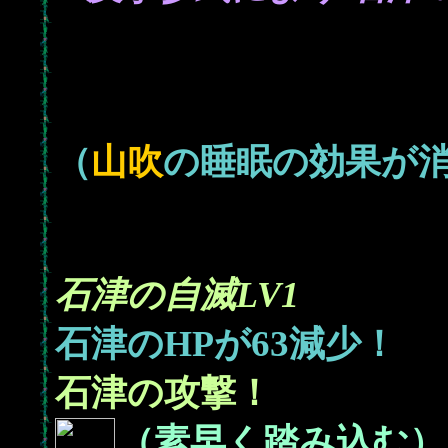
（
山吹
の睡眠の効果が
石津の自滅LV1
63
石津のHPが
減少！
石津の攻撃！
（素早く踏み込む）