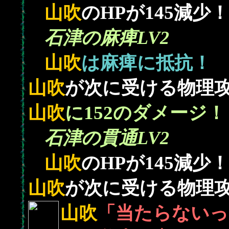
145
山吹
のHPが
減少！
石津の麻痺LV2
山吹
は麻痺に抵抗！
山吹
が次に受ける物理
152
山吹
に
のダメージ！
石津の貫通LV2
145
山吹
のHPが
減少！
山吹
が次に受ける物理
山吹
「当たらないっ