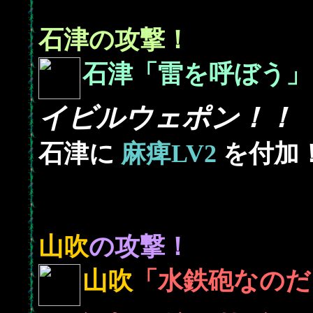
石津の攻撃！
石津「雷を呼ぼう」
イビルウェポン！！
石津に
麻痺LV2
を付加
山吹
の攻撃！
山吹
「水鉄砲なのだ