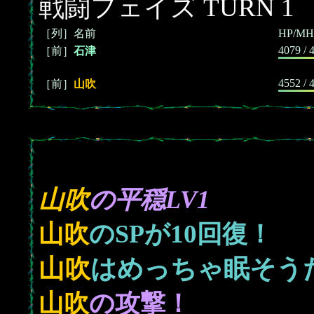
戦闘フェイズ TURN 1
［列］名前
HP/MH
4079 / 
［前］
石津
4552 / 
［前］
山吹
山吹
の平穏LV1
10
山吹
のSPが
回復！
山吹
はめっちゃ眠そうだ 
山吹
の攻撃！