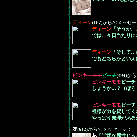
ディーン
(167)
からのメッセー
ディーン
「そうか、
では、今日当たりに
ディーン
「そして…
でもどちらかといえ
ピンキーモモ
ピーチ
(494)
から
ピンキーモモ
ピーチ
しょうか…？（ほろ
ピンキーモモ
ピーチ
祖様が力を貸してく
やっぱり無理がある
花
(612)
からのメッセージ：
花
「半端な属性じゃ