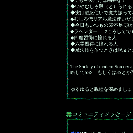
◆でも弓矢だけは勘弁な！
◆いやむしろ殺（と）られる
◆実は魅惑使いで魔力振って
◆むしろ俺リアル魔法使いだ
◆今日もいつものSP不足 頭
◆ラベンダー ﾆｧころしてで
◆四魔習得に憧れる人
◆六霊習得に憧れる人
◆魔法技を放つときは呪文と
The Society of modern Sorcery a
略してSSS もしくは3Sと
ゆるゆると親睦を深めましょ
コミュニティメッセージ