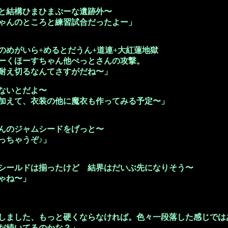
と結構ひまひまぷーな遺跡外〜
ゃんのところと練習試合だったよー」
のめがいら+めるとだうん+道連+大紅蓮地獄
ーくほーすちゃん他ぺっとさんの攻撃。
耐え切るなんてさすがだね〜」
ないとだよ〜
に加えて、衣装の他に魔衣も作ってみる予定〜」
んのジャムシードをげっと〜
っちゃうぞ♪」
シールドは揃ったけど 結界はだいぶ先になりそう〜
ゃね〜」
：
しました、もっと硬くならなければ。色々一段落した感じでは
だ続いてるのかな？」