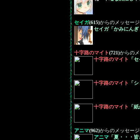
セイガ
(615)
からのメッセージ
セイガ「かみにんぎ
十字路の
マイト
(721)
からのメ
十字路の
マイト
「セ
十字路の
マイト
「シ
十字路の
マイト
「紙
アニマ
(962)
からのメッセージ
アニマ
「夏・・・皆