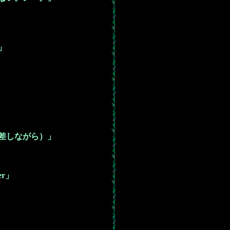
」
差しながら）」
r」