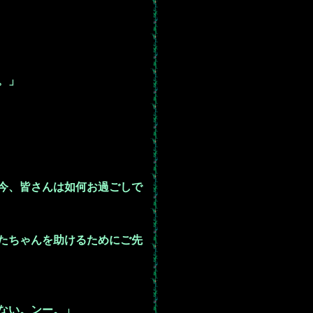
。」
今、皆さんは如何お過ごしで
たちゃんを助けるためにご先
ない。ンー。」