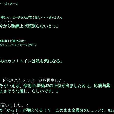
」
・・はぅあー
い事にっ、ピーチさんが若く見え・・・ぎゃふんっ
い・・・・
今から熟練上げ頑張らないとっ」
離脱者１名復活のはー
」なんてしてるイメージですっ
：
人のカッ！トインは私も気になる」
ード化されたメッセージを再生した：
そういえば、命術30-医術42の上位が出ましたねぇ。応病与薬
よさそうな感じ。らしいです。」
で言いました。：
の「かっ！」が増えてる！？ このまま全員分の……って、81