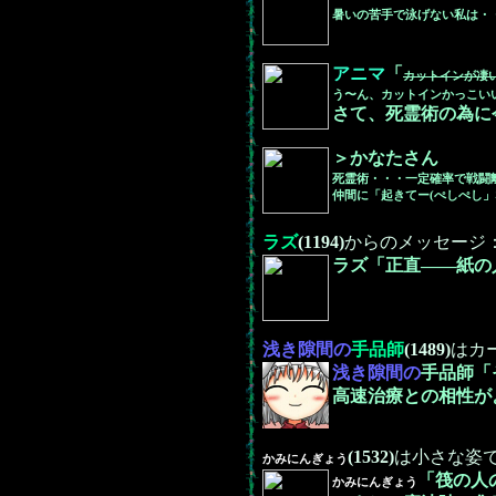
暑いの苦手で泳げない私は・
アニマ
「
カットインが凄
う〜ん、カットインかっこい
さて、死霊術の為に
＞かなたさん
死霊術・・・一定確率で戦闘
仲間に「起きてー(ぺしぺし
ラズ
(1194)
からのメッセージ
ラズ「正直――紙の
浅き隙間の
手品師
(1489)
はカ
浅き隙間の
手品師「
高速治療との相性が
(1532)
は小さな姿
かみにんぎょう
「筏の人
かみにんぎょう