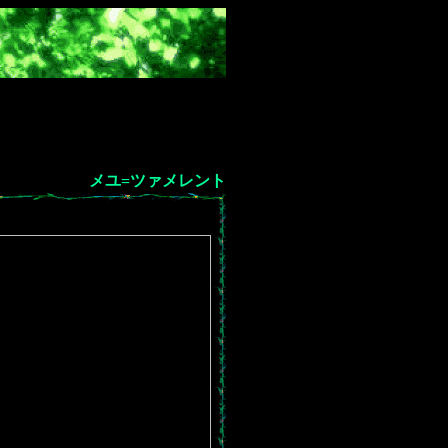
メユ=ツァメレント