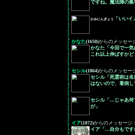
ですね。魔法陣の集
「いいイ
かみにんぎょう
かなた
(1650)
からのメッセー
かなた「今回で一気
これ以上伸ばすかど
セシル
(1864)
からのメッセー
セシル「死霊術は名
はないので、看病し
セシル「…じゃあ何
が」
イア
(1872)
からのメッセージ
イア「…自分もです