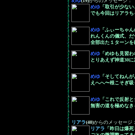
めゆ
(19)
からのメッセージ：
めゆ
「取引が少ない
でも今回はリアラち
めゆ
「ふぃーちゃん
れんくんの儀式、だ
全部出た１ターンを
めゆ
「めゆも見習わ
とりあえず神道30
めゆ
「そしてねんが
えへへ〜根こそぎ吸
めゆ
「これで反射と
無害の道を極めなき
リアラ
(40)
からのメッセージ
リアラ
「昨日は爆死
ごとの微調整ってま