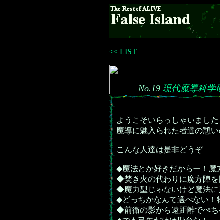
<< LIST
No.19
現代魔導科学
ようこそいらっしゃいました
魔導に魅入られた者達の憩い
こんな人達は是非どうぞ
◆魔法とか好きだからー！魔
◆焚き火の代わりに魔方陣を
◆魔力型じゃないけど魔法に
◆どっちかなんて選べない！
◆前衛の影から遠距離でぺち