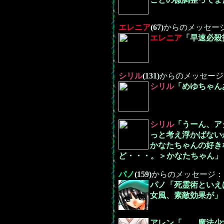
エレニア
(67)
からのメッセー
エレニア
「早速必殺
シリル
(131)
からのメッセージ
シリル
「めゆちゃん
シリル
「うーん、ア
っと考え浮かばない
かなたちゃんの好き
ど・・・。＞かなたちゃん」
パノ
(159)
からのメッセージ：
パノ「死霊術といえ
女風、素敵効果が」
アレン「……魔法少