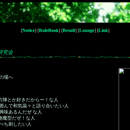
[
Notice
] [
RuleBook
] [
Result
] [
Lounge
] [
Link
]
研究会
の場へ
方陣とか好きだからー！な人
囲んで和気藹々と語り合いたい人
興味あるんだぜ な人
物魔型だぜ！な人
ぺち刺したい人