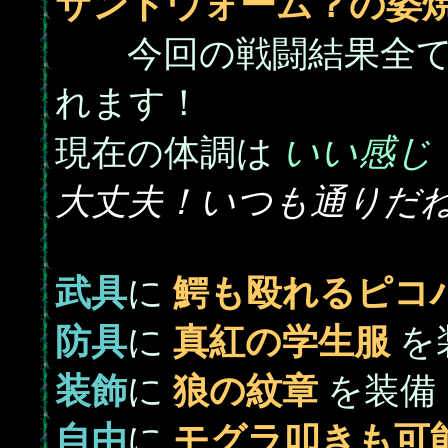
サンドウォーム？の姿
今回の戦闘結果全て
れます！
いい感じ
現在の体調は
大丈夫！いつも通りだ
武具
に
鰐も殴れるピコ
防具
に
真紅の学生服
を
装飾
に
狼の紋章
を装備
自由
に
モグラ叩きも可