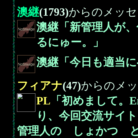
澳継
(1793)
からのメッセ
澳継「新管理人が、
るにゅー。」
澳継「今日も適当に
フィアナ
(47)
からのメッ
PL
「初めまして。En
り、今回交流サイト
管理人の しょかつ 