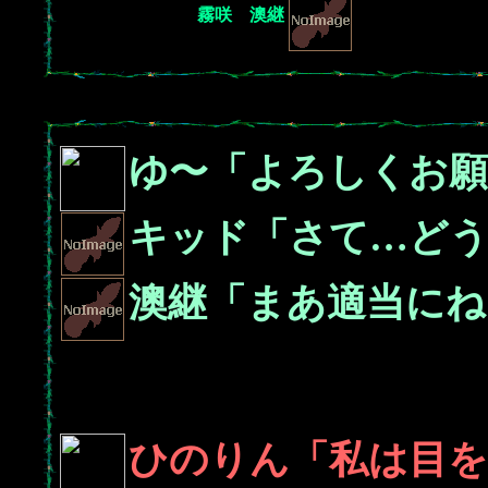
霧咲 澳継
ゆ〜「よろしくお
キッド「さて…ど
澳継「まあ適当にね
ひのりん「私は目を