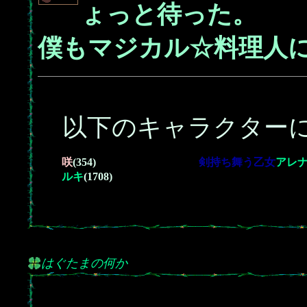
ょっと待った。
僕もマジカル☆料理人
以下のキャラクターに
咲
(354)
剣持ち舞う乙女
アレ
ルキ
(1708)
はぐたまの何か