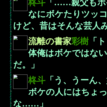
柊斗
「……親父もボ
なにボケたりツッ
けど、昔はそんな芸人
流離の書家
彩樹
「ト
体俺はボケではな
だ。」
柊斗
「う、うーん、
ボケの人にはちょ
な……」