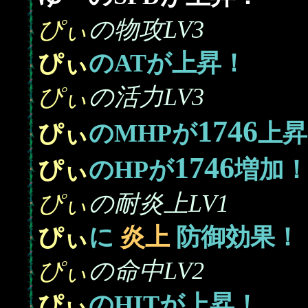
ぴぃ
の物攻LV3
ぴぃ
のATが上昇！
ぴぃ
の活力LV3
1746
ぴぃ
のMHPが
上昇
1746
ぴぃ
のHPが
増加
ぴぃ
の耐炎上LV1
ぴぃ
に
炎上
防御効果！
ぴぃ
の命中LV2
ぴぃ
のHITが上昇！