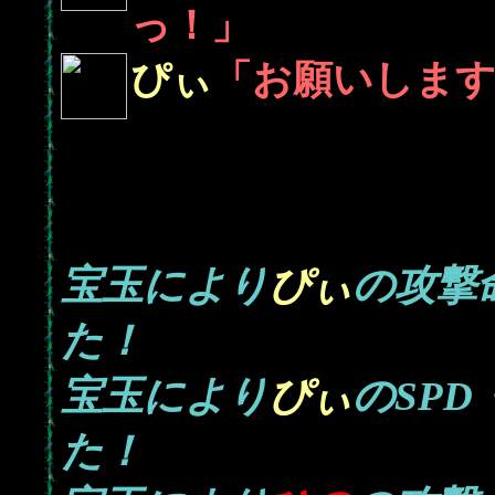
っ！」
ぴぃ
「お願いしま
宝玉により
ぴぃ
の攻撃
た！
宝玉により
ぴぃ
のSP
た！