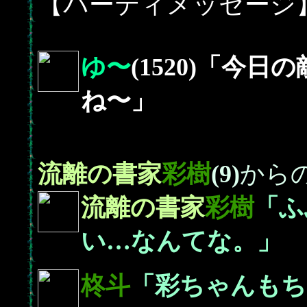
【パーティメッセージ
ゆ〜
(1520)「今
ね〜」
流離の書家
彩樹
(9)
から
流離の書家
彩樹
「ふ
い…なんてな。」
柊斗
「彩ちゃんもち