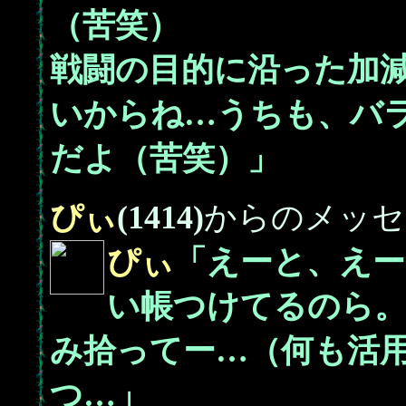
（苦笑）
戦闘の目的に沿った加
いからね…うちも、バ
だよ（苦笑）」
ぴぃ
(1414)
からのメッセ
ぴぃ
「えーと、えー
い帳つけてるのら
み拾ってー…（何も活
つ…」