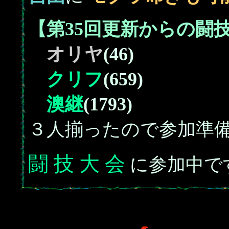
【第35回更新からの闘
オリヤ
(46)
クリフ
(659)
澳継
(1793)
３人揃ったので参加準
闘 技 大 会
に参加中で