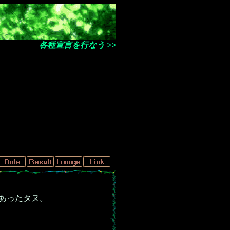
各種宣言を行なう >>
あったタヌ。