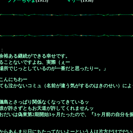
ファーちゃま
(1913)
マリー
(1958)
：
余裕ある継続ができる幸せです。
ることないですよね、実際（ぇー
場所でじっとしているのが一番だと思ったりー。」
こんにちわー
ても泣かないコミュ（名前が違う気がするのはきのせい）によ
儀島とさっぱり関係なくなってきているッ
誰が許さずともお天道が許してくれませんッ
おだいは偽東第2期開始3ヶ月たったので、『3ヶ月前の自分を
からあんまり日にちたってないよーという人は片方だけでだい