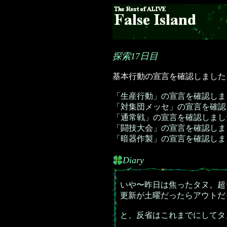
探索17日目
基本行動の宣言を確認しました
「生産行動」の宣言を確認しま
「対集団メッセ」の宣言を確認
「通常戦」の宣言を確認しまし
「闘技大会」の宣言を確認しま
「暗器作製」の宣言を確認しま
Diary
いや〜昨日は焦ったタヌ。超
更新が土曜だったらアウトだ
と、反省はこれまでにしてタ