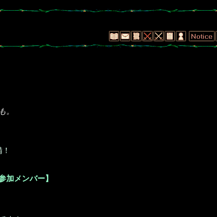
も。
備！
会参加メンバー】