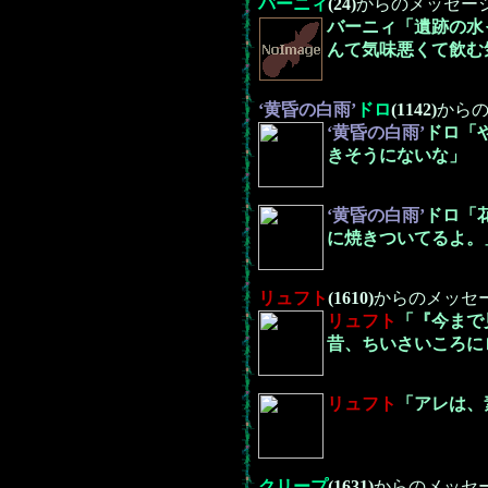
バーニィ
(24)
からのメッセー
バーニィ「遺跡の水
んて気味悪くて飲む
‘黄昏の白雨’
ドロ
(1142)
から
‘黄昏の白雨’
ドロ「
きそうにないな」
‘黄昏の白雨’
ドロ「
に焼きついてるよ。
リュフト
(1610)
からのメッセ
リュフト
「『今まで
昔、ちいさいころに
リュフト
「アレは、
クリープ
(1631)
からのメッセ