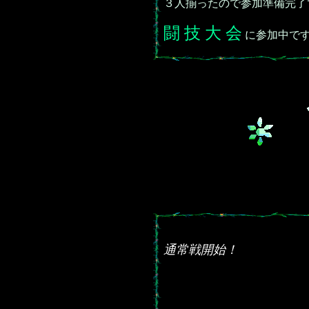
３人揃ったので参加準備完了
闘 技 大 会
に参加中で
通常戦開始！