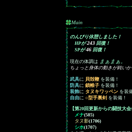
Main
のんびり休憩しました！
243
HPが
回復！
46
SPが
回復！
まぁまぁ。
現在の体調は
ちょっと身体の動きが鈍いか
武具
に
貝殻鞭
を装備！
防具
に
鎖帷子
を装備！
装飾
に
タヌキワッペン
を装
自由
に
○型手裏剣
を装備！
【第20回更新からの闘技大
メナ
(585)
タヌ影
(1706)
シホ
(1707)