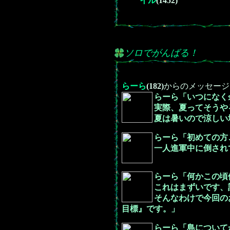
イル
(1452)
ソロでがんばる！
らーら
(182)
からのメッセージ
らーら「いつになく
実際、夏ってそうや
夏は暑いので涼しい
らーら「初めての方
一人進軍中に倒され
らーら「何かこの頃
これはまずいです、
そんなわけで今回の
目標』です。」
らーら「島について