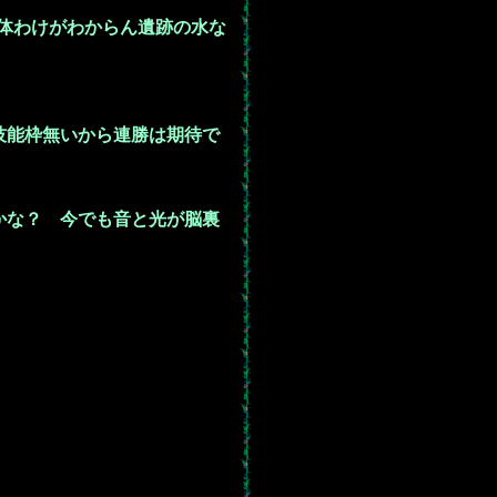
体わけがわからん遺跡の水な
技能枠無いから連勝は期待で
かな？ 今でも音と光が脳裏