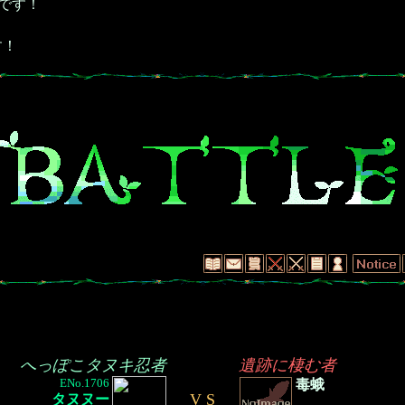
です！
す！
へっぽこタヌキ忍者
遺跡に棲む者
ENo.1706
毒蛾
V S
タヌヌー