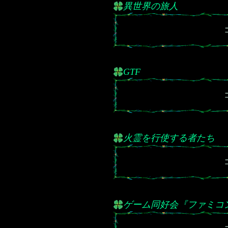
異世界の旅人
GTF
火霊を行使する者たち
ゲーム同好会『ファミコン