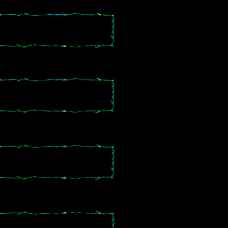
。
。
。