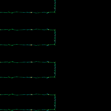
。
。
。
。