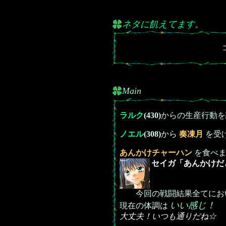
ネタに飢えてます。
Main
ラルク
(430)
からの生産行動を
ノエル
(308)
から
奏凍月
を受
あんかけチャーハン
を食べま
セイガ「あんかけだ
今回の戦闘結果全てにお
いい感じ！
現在の体調は
大丈夫！いつも通りだね☆