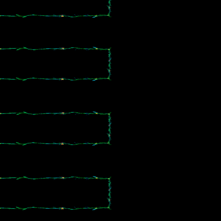
。
。
。
。