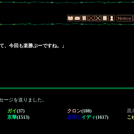
てさて、今回も楽勝ぷーですね。」
セージを送りました。
ガイ
(37)
クロン
(188)
黒
京華
(1513)
蒼闇公
イディ
(1617)
こ