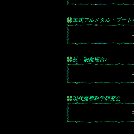
軍式フルメタル・ブート
杖・物魔連合♪
現代魔導科学研究会