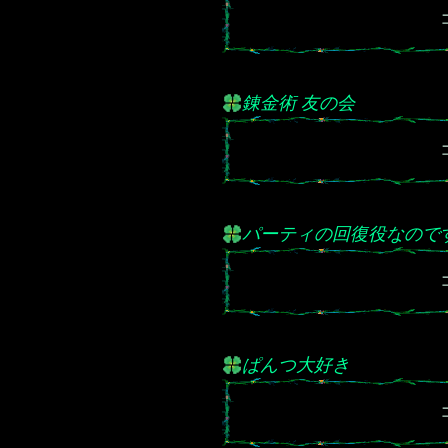
錬金術 友の会
パーティの回復役なので
ぱんつ大好き