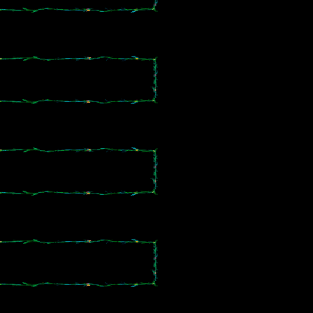
。
。
。