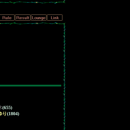
木
(655)
ゆり
(1804)