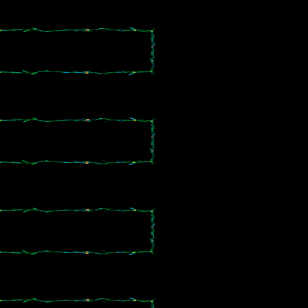
。
。
。