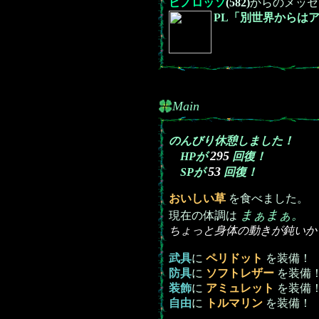
ピノロッソ
(582)
からのメッセ
PL「別世界からは
Main
のんびり休憩しました！
295
HPが
回復！
53
SPが
回復！
おいしい草
を食べました。
まぁまぁ。
現在の体調は
ちょっと身体の動きが鈍いか
武具
に
ペリドット
を装備！
防具
に
ソフトレザー
を装備
装飾
に
アミュレット
を装備
自由
に
トルマリン
を装備！