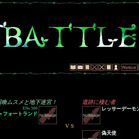
召喚ムスメと地下迷宮！
遺跡に棲む者
ENo.560
レッサーデーモ
＝フォートランド
V S
偽天使