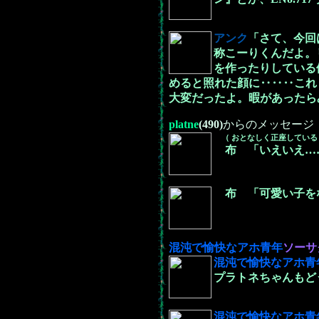
アンク
「さて、今回
称こーりくんだよ。
を作ったりしている
めると照れた顔に‥‥‥これ
大変だったよ。暇があったら
platne
(490)
からのメッセージ
（ おとなしく正座している
布 「いえいえ…
布 「可愛い子をな
混沌で愉快なアホ青年
ソーサ
混沌で愉快なアホ青
プラトネちゃんもど
混沌で愉快なアホ青