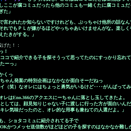
しここが腐コミュだったら他のコミュも一緒くたに腐コミュだ
ぎた」
で言われたか知らないですけれども、ぶっちゃけ他所の話なん
それでもＰＬが嫌がるほどやっちゃあいけませんがな。楽しく
えたきがする。」
投げた！：
っ！
紹介できる子を探そうって思ってたのにすっかり忘れて
ーっ」
かくっ
ん発案の特別企画はなかなか面白そーだねっ
）なオレにはちょっと勇気がいるけど‥‥がんばってみ
レはEno.366のアクエスにーちゃんに落とし玉してきたよ。
は、顔見知りじゃない子に渡しに行った方が面白いんだ
味だったのと、オレ的な用事も兼ねての人選だよ。」
も、ショタコミュに紹介されてる子で
つメッセ送信数がほどほどの子を探すのはなかなか難し