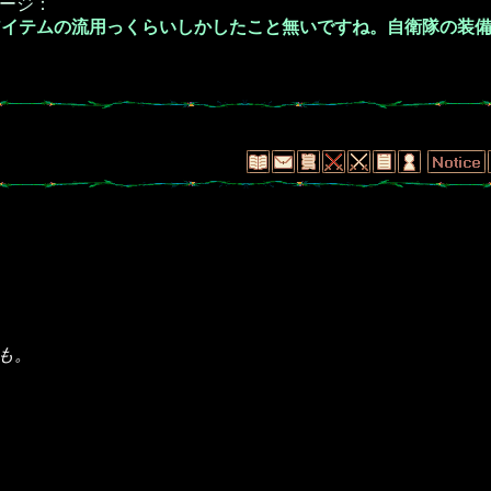
ージ：
アイテムの流用っくらいしかしたこと無いですね。自衛隊の装
も。
！
！