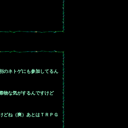
別のネトゲにも参加してるん
際物な気がするんですけど
けどね（爽）あとはＴＲＰＧ