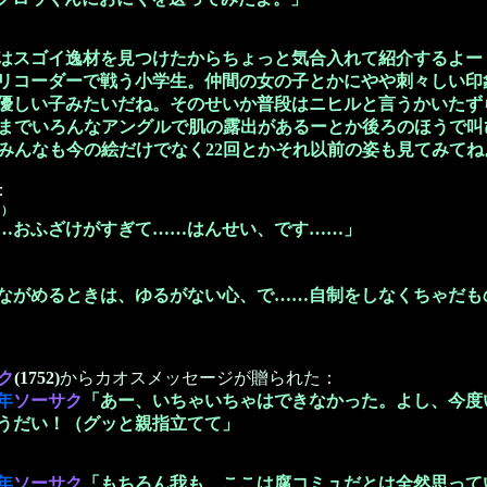
はスゴイ逸材を見つけたからちょっと気合入れて紹介するよー？ENo
リコーダーで戦う小学生。仲間の女の子とかにやや刺々しい印
優しい子みたいだね。そのせいか普段はニヒルと言うかいたず
までいろんなアングルで肌の露出があるーとか後ろのほうで叫
みんなも今の絵だけでなく22回とかそれ以前の姿も見てみてね
：
 ）
…おふざけがすぎて……はんせい、です……」
がめるときは、ゆるがない心、で……自制をしなくちゃだも
ク
(1752)
からカオスメッセージが贈られた：
年
ソーサク
「あー、いちゃいちゃはできなかった。よし、今度
うだい！（グッと親指立てて」
年
ソーサク
「もちろん我も、ここは腐コミュだとは全然思って