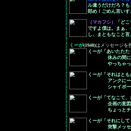
ル違うだけだろ？も
郎め！ごめん言いす
（マカフシ）
「どこ
ですよ僕は。まぁ、
し、まともなこと言
くーが
(1940)
はメッセージを
くーが「あいたたた
休みの間にココで
やっちゃった
くーが「それはとも
アンクにーちゃ
シャイボーイ（笑
くーが「てなこて、オ
企画の意図として
ちょっとチキレ気
くーが「それにして
突撃メッセOKか