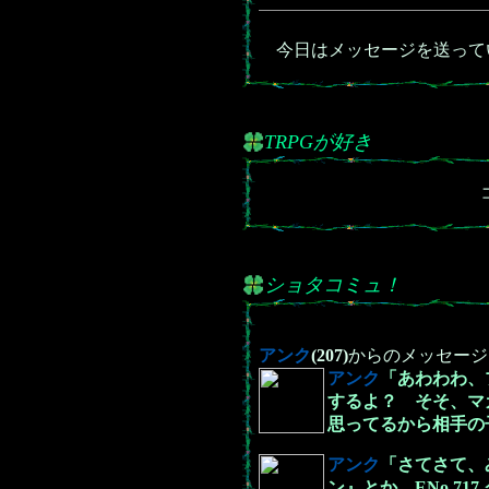
今日はメッセージを送って
TRPGが好き
ショタコミュ！
アンク
(207)
からのメッセージ
アンク
「あわわわ、
するよ？ そそ、マ
思ってるから相手の
アンク
「さてさて、
ン』とか、ENo.7