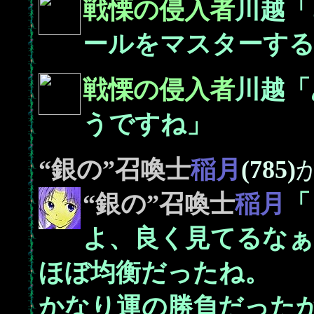
戦慄の侵入者
川越「
ールをマスターす
戦慄の侵入者
川越「
うですね」
“銀の”召喚士
稲月
(785)
“銀の”召喚士
稲月
「
よ、良く見てるなぁ
ほぼ均衡だったね。
かなり運の勝負だった