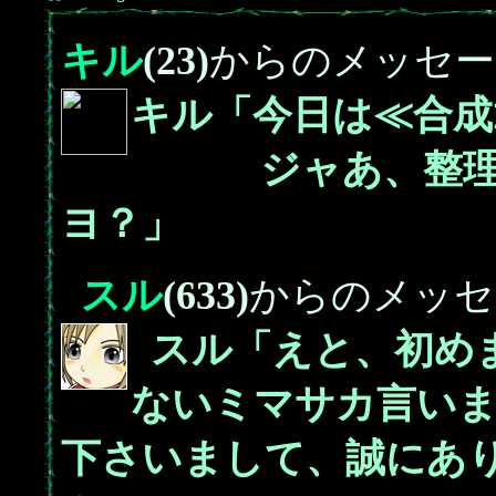
キル
(23)
からのメッセー
キル「今日は≪合成
ジャあ、整理手
ヨ？」
_
スル
(633)
からのメッセ
_
スル「えと、初め
ないミマサカ言い
下さいまして、誠にあ