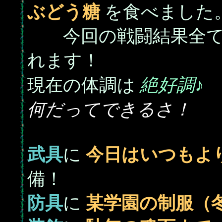
ぶどう糖
を食べました
今回の戦闘結果全て
れます！
絶好調♪
現在の体調は
何だってできるさ！
武具
に
今日はいつもよ
備！
防具
に
某学園の制服（