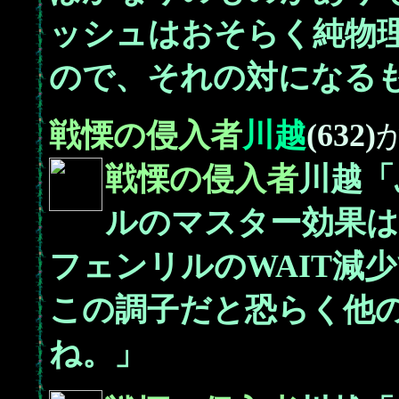
ッシュはおそらく純物
ので、それの対になる
戦慄の侵入者
川越
(632)
戦慄の侵入者
川越「
ルのマスター効果は
フェンリルのWAIT減
この調子だと恐らく他
ね。」