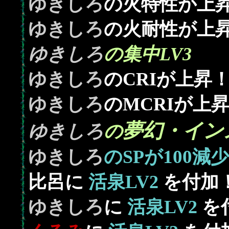
ゆきしろ
の火特性が上
ゆきしろ
の火耐性が上
ゆきしろ
の集中LV3
ゆきしろ
のCRIが上昇
ゆきしろ
のMCRIが上
夢幻・イン
ゆきしろ
の
100
ゆきしろ
のSPが
減少
比呂に
活泉LV2
を付加
ゆきしろ
に
活泉LV2
を