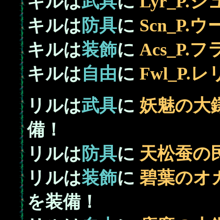
キルは
武具
に
Lyr_P
キルは
防具
に
Scn_P
キルは
装飾
に
Acs_P.
キルは
自由
に
Fwl_P
リルは
武具
に
妖魅の大
備！
リルは
防具
に
天松蚕の
リルは
装飾
に
碧葉のオ
を装備！