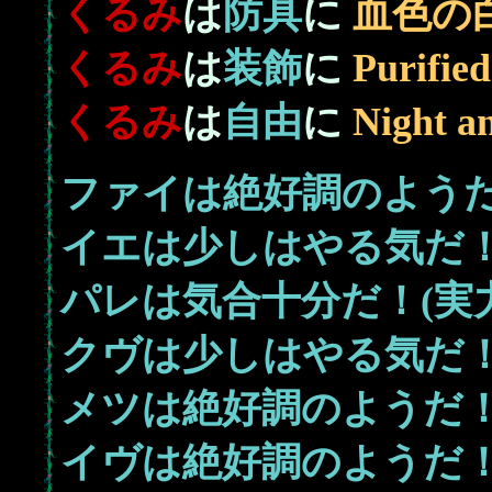
くるみ
は
防具
に
血色の
くるみ
は
装飾
に
Purifie
くるみ
は
自由
に
Night a
ファイは絶好調のようだ！
イエは少しはやる気だ！(
パレは気合十分だ！(実力
クヴは少しはやる気だ！(
メツは絶好調のようだ！(
イヴは絶好調のようだ！(