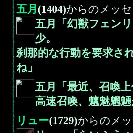
五月
(1404)
からのメッセ
五月「幻獣フェンリ
少。
刹那的な行動を要求さ
ね」
五月「最近、召喚上
高速召喚、魑魅魍魎
リュー
(1729)
からのメッ