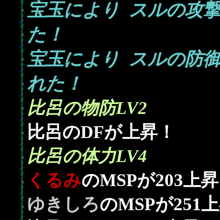
宝玉により
_
スルの攻
た！
宝玉により
_
スルの防
れた！
比呂の物防LV2
比呂のDFが上昇！
比呂の体力LV4
203
くるみ
のMSPが
上昇
251
ゆきしろ
のMSPが
上