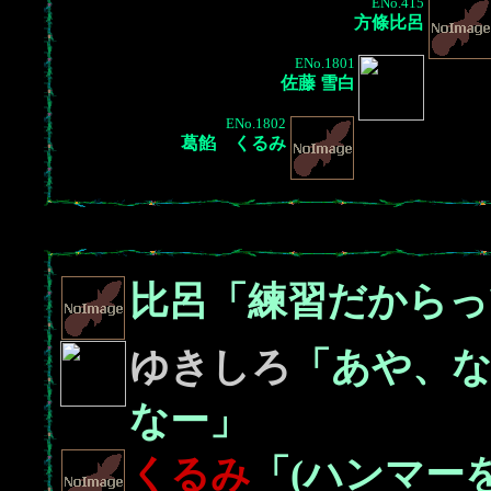
ENo.415
方條比呂
ENo.1801
佐藤 雪白
ENo.1802
葛餡 くるみ
比呂「練習だからっ
ゆきしろ
「あや、
なー」
くるみ
「(ハンマー