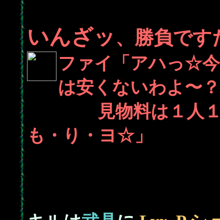
いんざッ
、勝負です
ファイ「アハっ☆
は安くないわよ〜？
見物料は１人１万P
も・り・ヨ☆」