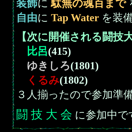
装飾
に
駄無の魂百まで
自由
に
Tap Water
を装
【次に開催される闘技
比呂
(415)
ゆきしろ
(1801)
くるみ
(1802)
３人揃ったので参加準
闘 技 大 会
に参加中で