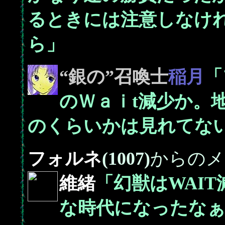
るときには注意しなけれ
ら」
“銀の”召喚士
稲月
「
のＷａｉt減少か。
のくらいかは見れてな
フォルネ
(1007)
からのメ
維緒
「幻獣はWAIT
な時代になったなぁ