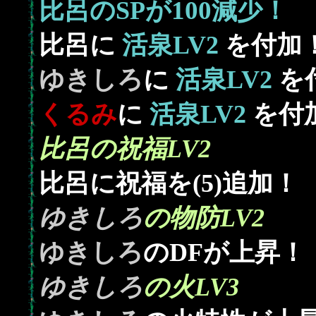
100
比呂のSPが
減少！
比呂に
活泉LV2
を付加
ゆきしろ
に
活泉LV2
を
くるみ
に
活泉LV2
を付
比呂の祝福LV2
比呂に祝福を(5)追加！
ゆきしろ
の物防LV2
ゆきしろ
のDFが上昇！
ゆきしろ
の火LV3