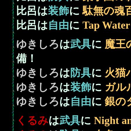
比呂は
装飾
に
駄無の魂
比呂は
自由
に
Tap Water
ゆきしろ
は
武具
に
魔王の
備！
ゆきしろ
は
防具
に
火猫
ゆきしろ
は
装飾
に
ガル
ゆきしろ
は
自由
に
銀のタ
くるみ
は
武具
に
Night a