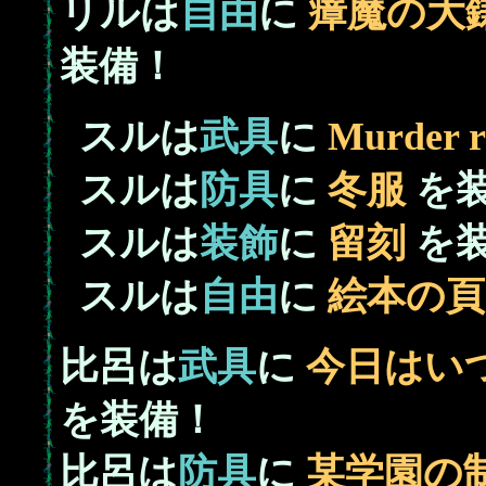
リルは
自由
に
瘴魔の大
装備！
_
スルは
武具
に
Murder r
_
スルは
防具
に
冬服
を
_
スルは
装飾
に
留刻
を
_
スルは
自由
に
絵本の頁
比呂は
武具
に
今日はい
を装備！
比呂は
防具
に
某学園の