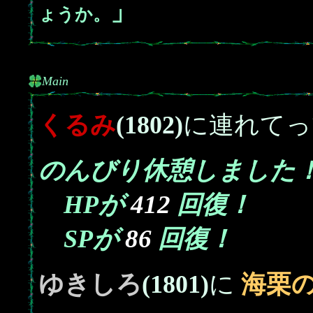
」
ょうか。
Main
くるみ
(1802)
に連れてっ
のんびり休憩しました
412
HPが
回復！
86
SPが
回復！
ゆきしろ
(1801)
に
海栗