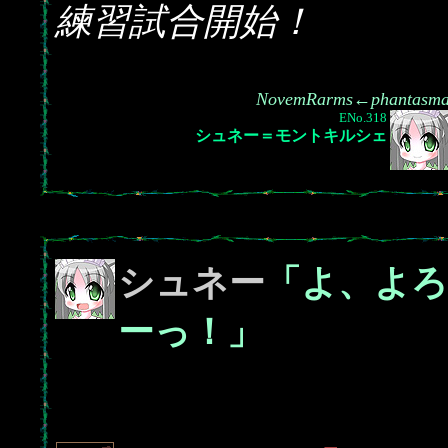
練習試合開始！
NovemRarms←phantasm
ENo.318
シュネー＝モントキルシェ
シュネー
「よ、よ
ーっ！」