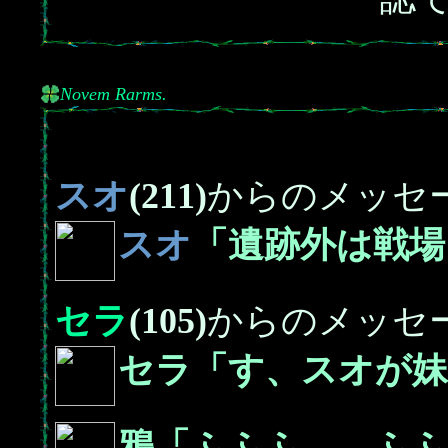
Novem Rarms.
スオ
(211)
からのメッセ
スオ
「遺跡外は戦場
セラ
(105)
からのメッセ
セラ「す、スオが
鴉「ふふふ――ふふ