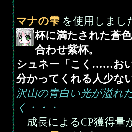
マナの雫
を使用しまし
杯に満たされた蒼色
合わせ紫杯。
シュネー「こく……お
分かってくれる人少な
沢山の青白い光が溢れ
く・・・
成長によるCP獲得量