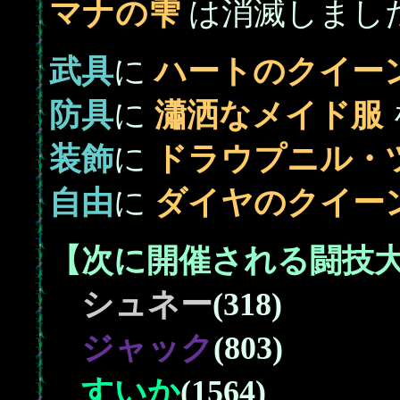
マナの雫
は消滅しまし
武具
に
ハートのクイー
防具
に
瀟洒なメイド服
装飾
に
ドラウプニル・
自由
に
ダイヤのクイー
【次に開催される闘技
シュネー
(318)
ジャック
(803)
すいか
(1564)