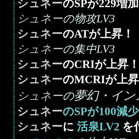
229
シュネー
のSPが
増加
シュネー
の物攻LV3
シュネー
のATが上昇！
シュネー
の集中LV3
シュネー
のCRIが上昇
シュネー
のMCRIが上
夢幻・イン
シュネー
の
100
シュネー
のSPが
減少
シュネー
に
活泉LV2
を