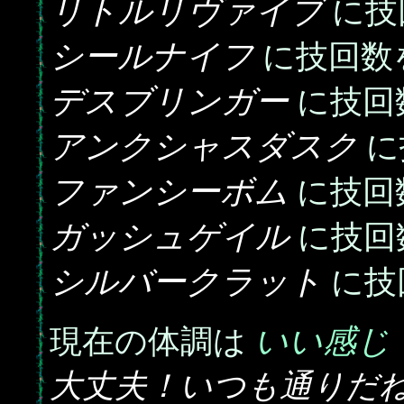
リトルリヴァイブ
に技
シールナイフ
に技回数
デスブリンガー
に技回
アンクシャスダスク
に
ファンシーボム
に技回
ガッシュゲイル
に技回
シルバークラット
に技
いい感じ
現在の体調は
大丈夫！いつも通りだ