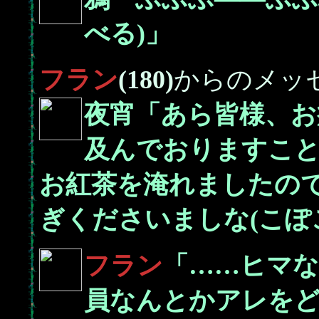
べる)」
フラン
(180)
からのメッ
夜宵「あら皆様、お
及んでおりますこ
お紅茶を淹れましたの
ぎくださいましな(こぽ
フラン
「……ヒマ
員なんとかアレを