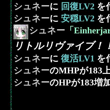
シュネー
に
回復LV2
を
シュネー
に
安穏LV2
を
シュネー
「Einhe
リトルリヴァイブ！
シュネー
に
復活LV1
を
183
シュネー
のMHPが
183
シュネー
のHPが
増