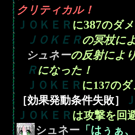
クリティカル！
387
ＪＯＫＥＲ
に
のダメ
ＪＯＫＥＲ
の冥杖に
シュネー
の反射によ
Ｒ
になった！
ＪＯＫＥＲ
137
に
のダ
［効果発動条件失敗］
ＪＯＫＥＲ
は攻撃を回
シュネー
「はぅぁ