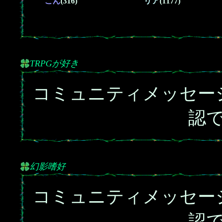
こん
(316)
リア
(1177)
TRPGが好き
コミュニティメッセー
認
幻影嗜好
コミュニティメッセー
認