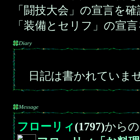
「闘技大会」の宣言を確
「装備とセリフ」の宣言
Diary
日記は書かれていま
Message
フローリィ
(1797)
からの