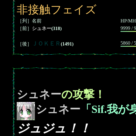
非接触フェイズ
［列］名前
HP/MH
9999 / 
［前］
シュネー
(318)
ＪＯＫＥＲ
5860 / 
［後］
(1491)
シュネー
の攻撃！
シュネー
「Sif.
ジュジュ！！