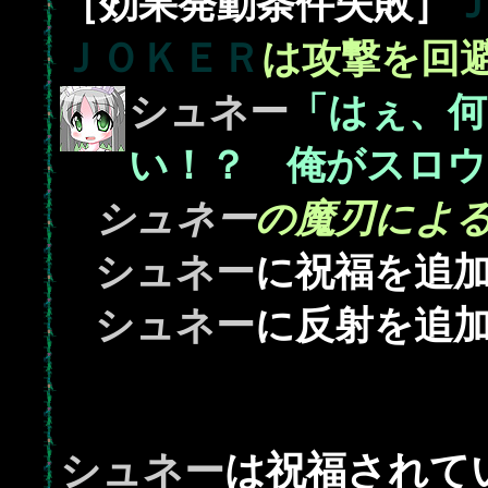
［効果発動条件失敗］
ＪＯＫＥＲ
は攻撃を回
シュネー
「はぇ、何
い！？ 俺がスロウ
シュネー
の魔刃によ
シュネー
に祝福を追
シュネー
に反射を追
シュネー
は祝福されている