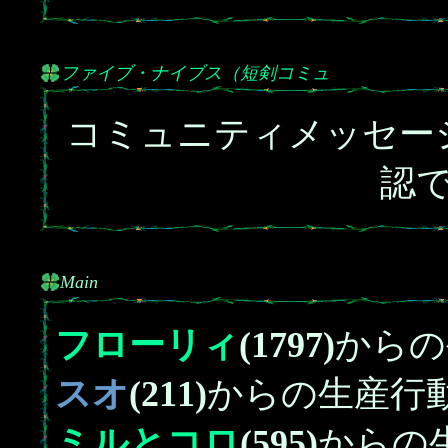
ファイブ・ナイブス（短剣コミュ
コミュニティメッセー
認
Main
フローリィ
(1797)
からの
スオ
(211)
からの生産行
ミルとコロ
(595)
からの