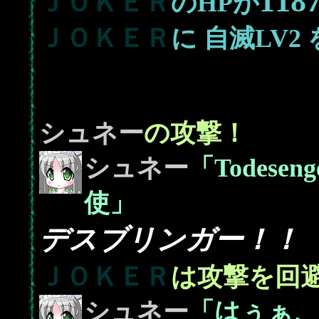
118
ＪＯＫＥＲ
のHPが
ＪＯＫＥＲ
に
自滅LV2
シュネー
の攻撃！
シュネー
「Todes
使」
デスブリンガー！！
ＪＯＫＥＲ
は攻撃を回
シュネー
「はぅぁ