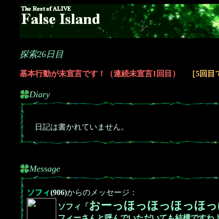
探索26日目
基本行動が未宣言です！（連続未宣言1回目）
［5回目
Diary
日記は書かれていません。
Message
ソフィ
(906)
からのメッセージ：
おーっほっほっほっほっ
ソフィ「
フィーさんと呼んでいただいても結構ですわ