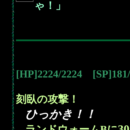
ゃ！」
[HP]2224/2224 [SP]18
刻臥の攻撃！
ひっかき！！
2
30
ランドウォームBに