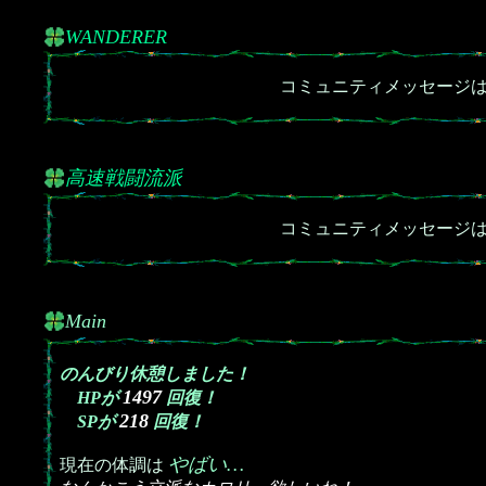
WANDERER
コミュニティメッセージ
高速戦闘流派
コミュニティメッセージ
Main
のんびり休憩しました！
1497
HPが
回復！
218
SPが
回復！
やばい…
現在の体調は