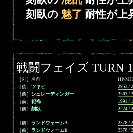
刻臥の
魅了
耐性が上
戦闘フェイズ TURN 1
［列］名前
HP/MH
2953 / 
［後］
ツキヒ
3363 / 
［前］
シュレーディンガー
1991 / 
［前］
祀禍
2224 / 
［前］
刻臥
2378 / 
［前］
ランドウォームA
2378 / 
［前］
ランドウォームB