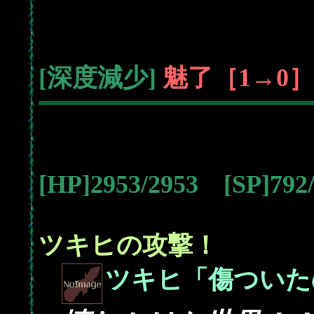
[深度減少]
魅了［1→0］
[HP]2953/2953 [SP]79
ツキヒの攻撃！
ツキヒ「傷ついた