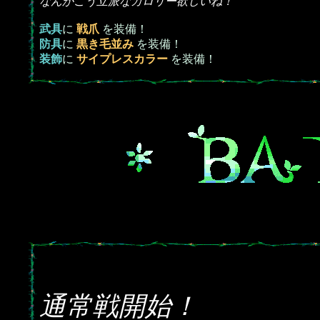
なんかこう立派なカロリー欲しいね！
武具
に
戦爪
を装備！
防具
に
黒き毛並み
を装備！
装飾
に
サイプレスカラー
を装備！
通常戦開始！