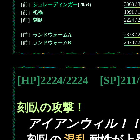
3363 / 
［前］
シュレーディンガー
(2053)
1991 / 
［前］
祀禍
2224 / 
［前］
刻臥
2378 / 
［前］
ランドウォームA
2378 / 
［前］
ランドウォームB
[HP]2224/2224 [SP]21
刻臥の攻撃！
アイアンウィル！
刻臥の
混乱
耐性が上