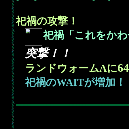
祀禍の攻撃！
祀禍「これをかわ
突撃！！
2
64
ランドウォームAに
祀禍のWAITが増加！