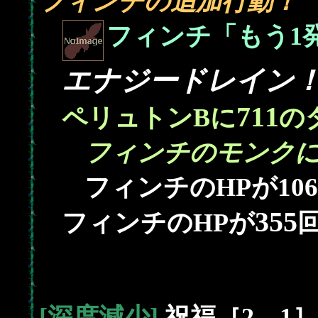
フィンチの追加行動！
フィンチ「もう1発
エナジードレイン
711
ペリュトンBに
の
フィンチのモンクに
106
フィンチのHPが
355
フィンチのHPが
[深度減少]
祝福［2→1］