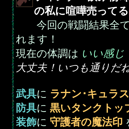
の私に喧嘩売ってるの
今回の戦闘結果全て
れます！
いい感じ
現在の体調は
大丈夫！いつも通りだ
武具
に
ラナン･キュラ
防具
に
黒いタンクトッ
装飾
に
守護者の魔法印