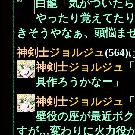
白龍「気がついたら
やったり覚えてたり
きそうやなぁ、頭悩ま
神剣士
ジョルジュ
(564)
神剣士
ジョルジュ
「
具作ろうかなー」
神剣士
ジョルジュ
「
壁役の座が最近ボ
すが…変わりに火力役