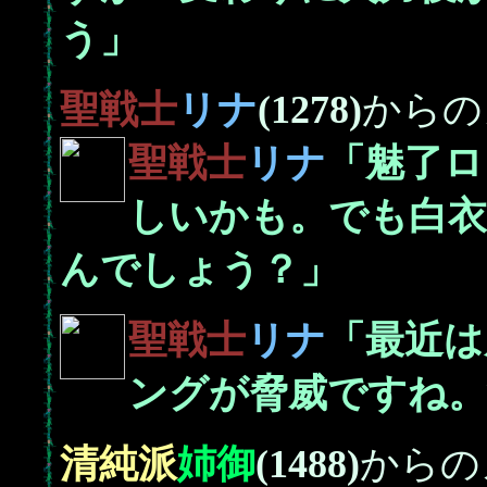
う」
聖戦士
リナ
(1278)
からの
聖戦士
リナ
「魅了ロ
しいかも。でも白
んでしょう？」
聖戦士
リナ
「最近は
ングが脅威ですね。
清純派
姉御
(1488)
からの