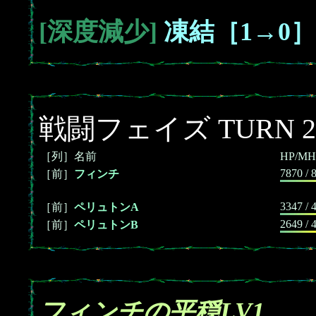
[深度減少]
凍結［1→0］
戦闘フェイズ TURN 2
［列］名前
HP/MH
7870 / 
［前］
フィンチ
3347 / 
［前］
ペリュトンA
2649 / 
［前］
ペリュトンB
フィンチの平穏LV1