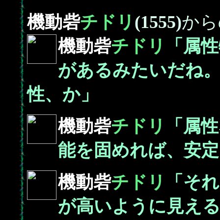
機動砦
チドリ
(1555)
から
機動砦
チドリ
「属性
があるみたいだね。
性、か」
機動砦
チドリ
「属性
能を固めれば、安定
機動砦
チドリ
「それ
が高いように見え