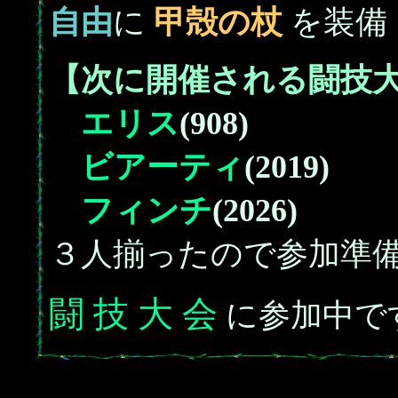
自由
に
甲殻の杖
を装備
【次に開催される闘技
エリス
(908)
ビアーティ
(2019)
フィンチ
(2026)
３人揃ったので参加準
闘 技 大 会
に参加中で