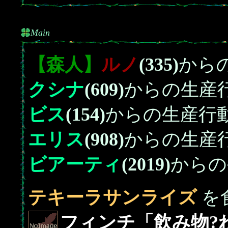
Main
【森人】
ルノ
(335)
から
クシナ
(609)
からの生産
ビス
(154)
からの生産行
エリス
(908)
からの生産
ビアーティ
(2019)
からの
テキーラサンライズ
を
フィンチ「飲み物?