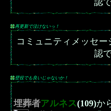
認
再更新で泣けないっ！
コミュニティメッセー
認
壁役でも良いじゃないか！
埋葬者
アルネス
(109)
か