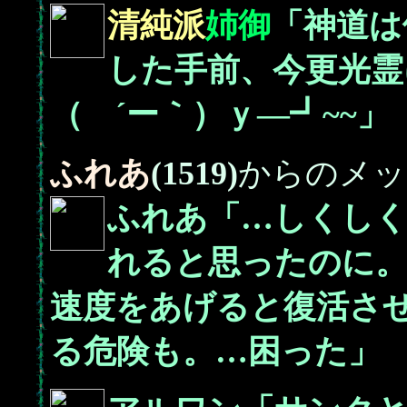
清純派
姉御
「神道は
した手前、今更光霊
（ ´ー｀）ｙ―┛~~」
ふれあ
(1519)
からのメッ
ふれあ「…しくしく
れると思ったのに。
速度をあげると復活さ
る危険も。…困った」