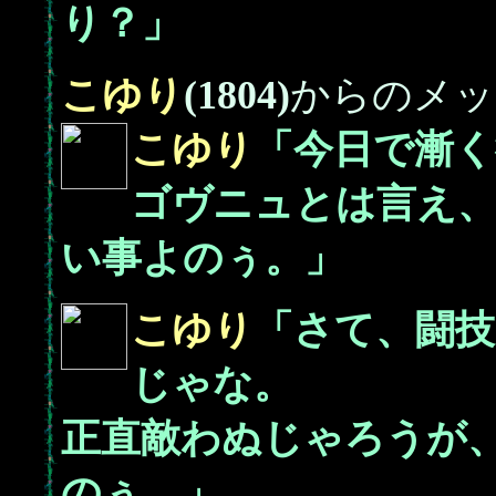
り？」
こゆり
(1804)
からのメッ
こゆり
「今日で漸く
ゴヴニュとは言え
い事よのぅ。」
こゆり
「さて、闘
じゃな。
正直敵わぬじゃろうが
のぅ。」