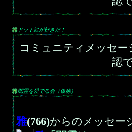
認
ドット絵が好きだ！
コミュニティメッセー
認
闇霊を愛でる会（仮称）
雅
(766)
からのメッセー