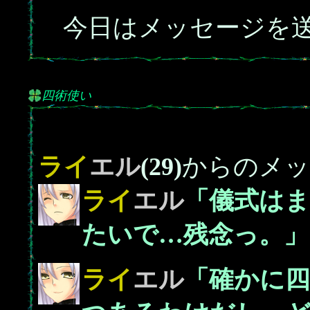
今日はメッセージを送
四術使い
ライ
エル
(29)
からのメッ
ライ
エル
「儀式は
たいで…残念っ。」
ライ
エル
「確かに四