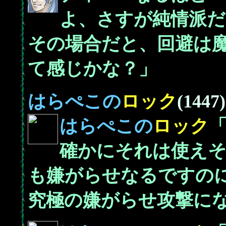
よ、さすが純情派だ
その場合だと、回避は魔
て感じかな？」
はらぺこの
ロック
(1447)
はらぺこの
ロック
確かにそれは使えそ
も嫌がらせなるですの
究極の嫌がらせ攻撃に