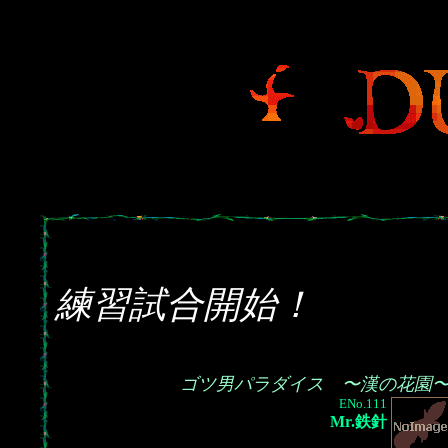
練習試合開始！
ゴツ男パラダイス 〜漢の花園
ENo.111
Mr.鉄針