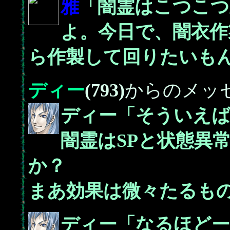
雅
「闇霊はこつこつ
よ。今日で、闇衣作
ら作製して回りたいも
ディー
(793)
からのメッ
ディー「そういえば
闇霊はSPと状態異
か？
まあ効果は微々たるも
ディー「なるほどー