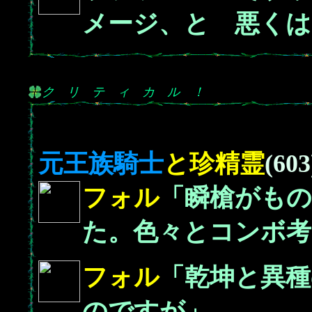
メージ、と 悪くは
ク リ テ ィ カ ル ！
元王族騎士
と珍精霊
(603
フォル
「瞬槍がも
た。色々とコンボ考
フォル
「乾坤と異
のですが」