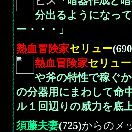
ビス
「暗器作成と暗
分出るようになっ
ー・・・」
熱血冒険家
セリュー
(690
熱血冒険家
セリュー
や斧の特性で稼ぐか
の分器用にまわして命
ル１回辺りの威力を底
須藤夫妻
(725)
からのメ