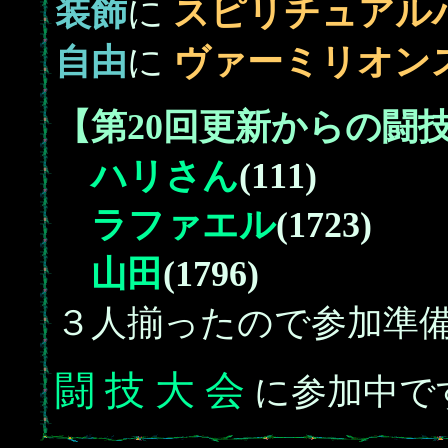
装飾
に
スピリチュアル
自由
に
ヴァーミリオン
【第20回更新からの闘
ハリさん
(111)
ラファエル
(1723)
山田
(1796)
３人揃ったので参加準
闘 技 大 会
に参加中で