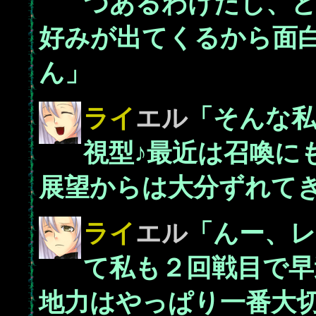
つあるわけだし、
好みが出てくるから面
ん」
ライ
エル
「そんな私
視型♪最近は召喚に
展望からは大分ずれて
ライ
エル
「んー、
て私も２回戦目で早
地力はやっぱり一番大