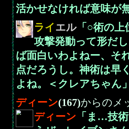
活かせなければ意味が
ライ
エル
「○術の上
攻撃発動って形だし
ば面白いわよねー、そ
点だろうし。神術は早
よね。＜クレアちゃん
ディーン
(167)
からのメ
ディーン
「ま…技