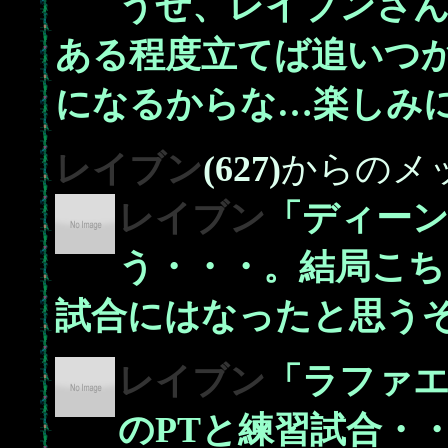
うぜ、レイブンさ
ある程度立てば追いつ
になるからな…楽しみ
レイブン
(627)
からのメ
レイブン
「ディーン
う・・・。結局こち
試合にはなったと思う
レイブン
「ラファ
のPTと練習試合・