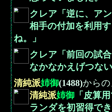
クレア「逆に、アン
相手の付加を利用す
ね。」
クレア「前回の試合
なかなかえげつな
清純派
姉御
(1488)
からの
清純派
姉御
「皮算用
ランダを初習得でき