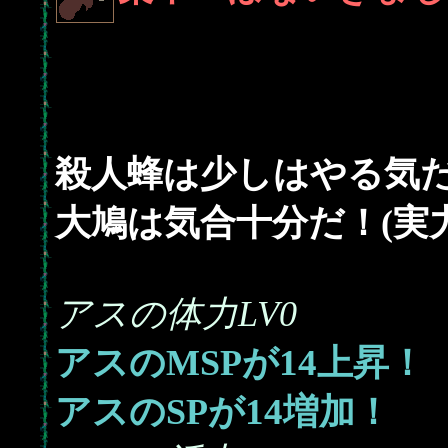
殺人蜂は少しはやる気だ！
大鳩は気合十分だ！(実力
アスの体力LV0
14
アスのMSPが
上昇！
14
アスのSPが
増加！