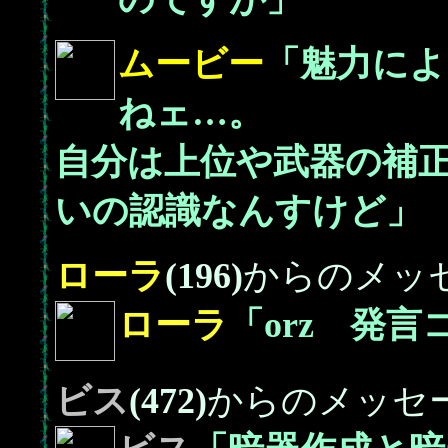
ムービー
「魅力によ
ねェ…。
自分は上位や武器の補
いの認識なんすけど」
ローラ
(196)
からのメッ
ローラ
「orz 発
ビス
(472)
からのメッセ