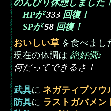
のんびり休憩しました
333
HPが
回復！
58
SPが
回復！
おいしい草
を食べまし
絶好調♪
現在の体調は
何だってできるさ！
武具
に
ネガティブソウ
防具
に
ラストガバメン