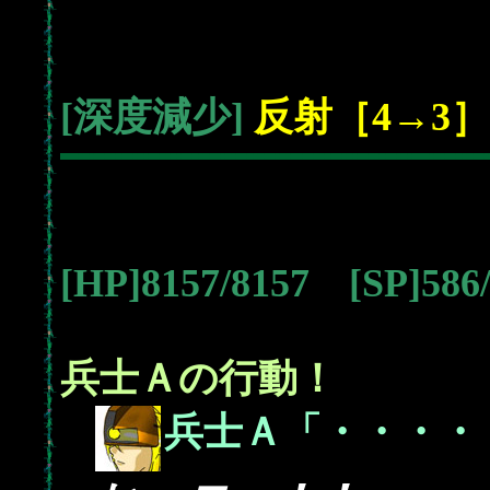
[深度減少]
反射［4→3］
[HP]8157/8157 [SP]58
兵士Ａの行動！
兵士Ａ「・・・・