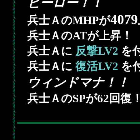
ヒーロー！！
4079
兵士ＡのMHPが
兵士ＡのATが上昇！
兵士Ａに
反撃LV2
を
兵士Ａに
復活LV2
を
ウィンドマナ！！
62
兵士ＡのSPが
回復