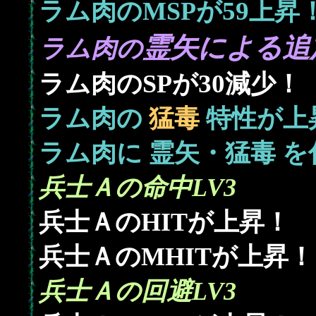
59
ラム肉のMSPが
上昇！
霊矢による追
ラム肉の
30
ラム肉のSPが
減少！
ラム肉の
猛毒
特性が上
ラム肉に
霊矢・猛毒
を
兵士Ａの命中LV3
兵士ＡのHITが上昇！
兵士ＡのMHITが上昇！
兵士Ａの回避LV3