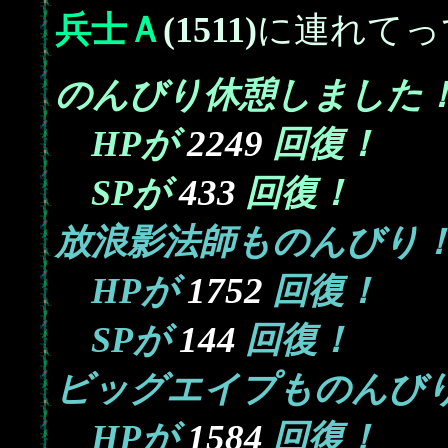
兵士Ａ
(1511)
に連れてっ
のんびり休憩しました
2249
HPが
回復！
433
SPが
回復！
放浪影法師ものんびり
1752
HPが
回復！
144
SPが
回復！
ビッグエイプものんび
1584
HPが
回復！