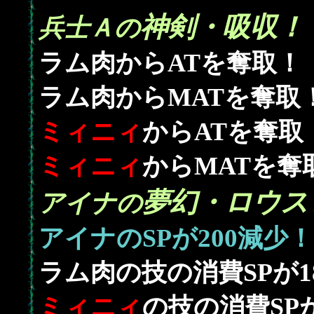
神剣・吸収！
兵士Ａの
ラム肉からATを奪取！
ラム肉からMATを奪取
ミィニィ
からATを奪取
ミィニィ
からMATを奪
夢幻・ロウス
アイナの
200
アイナのSPが
減少！
1
ラム肉の技の消費SPが
ミィニィ
の技の消費SP