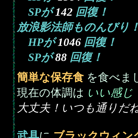
142
SPが
回復！
放浪影法師ものんびり
1046
HPが
回復！
88
SPが
回復！
簡単な保存食
を食べま
いい感じ
現在の体調は
大丈夫！いつも通りだ
武具
に
ブラックウィン