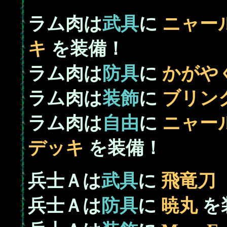
ラム肉は
武具
に
ニャー
キ
を装備！
ラム肉は
防具
に
かがや
ラム肉は
装飾
に
ブリン
ラム肉は
自由
に
ニャー
デッキ
を装備！
兵士Ａは
武具
に
飛竜刀
兵士Ａは
防具
に
暁丸
を