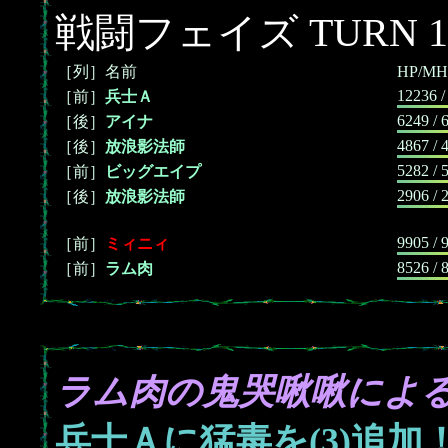
戦闘フェイズ TURN 1
［列］名前
HP/MH
12236 /
［前］
兵士Ａ
6249 / 
［後］
アイナ
4867 / 
［後］
放浪影法師
5282 / 
［前］
ビッグエイプ
2906 / 
［後］
放浪影法師
9905 / 
［前］
ミィニィ
8526 / 
［前］
ラム肉
ラム肉の鬼哭啾啾によ
兵士Ａに猛毒を(3)追加