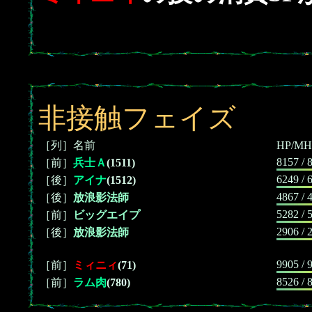
非接触フェイズ
［列］名前
HP/MH
8157 / 
［前］
兵士Ａ
(1511)
6249 / 
［後］
アイナ
(1512)
4867 / 
［後］
放浪影法師
5282 / 
［前］
ビッグエイプ
2906 / 
［後］
放浪影法師
9905 / 
［前］
ミィニィ
(71)
8526 / 
［前］
ラム肉
(780)