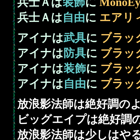
兵士Ａは
装飾
に
MonoEy
兵士Ａは
自由
に
エアリ
アイナは
武具
に
ブラッ
アイナは
防具
に
ブラッ
アイナは
装飾
に
ブラッ
アイナは
自由
に
ブラッ
放浪影法師は絶好調のよう
ビッグエイプは絶好調のよ
放浪影法師は少しはやる気