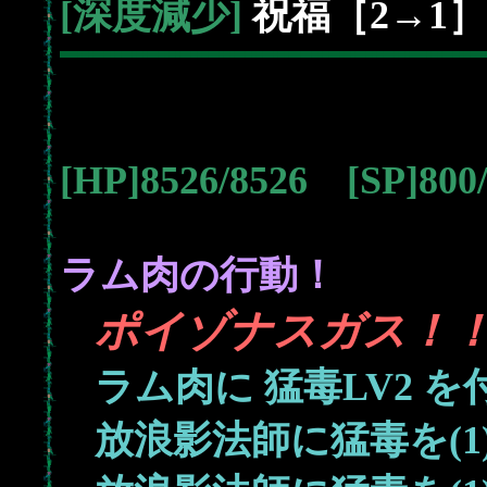
[深度減少]
祝福［2→1］
[HP]8526/8526 [SP]80
ラム肉の行動！
ポイゾナスガス！
ラム肉に
猛毒LV2
を
放浪影法師に猛毒を(1