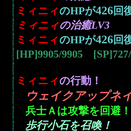
426
ミィニィ
のHPが
回
ミィニィ
の治癒LV3
426
ミィニィ
のHPが
回
[HP]9905/9905 [SP]72
ミィニィ
の行動！
ウェイクアップネ
兵士Ａは攻撃を回避
歩行小石を召喚！