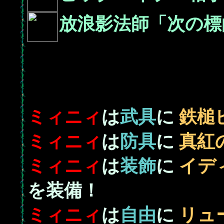
放浪影法師「次の標
ミィニィ
は
武具
に
鉄槌
ミィニィ
は
防具
に
真紅
ミィニィ
は
装飾
に
イデ
を装備！
ミィニィ
は
自由
に
リュ