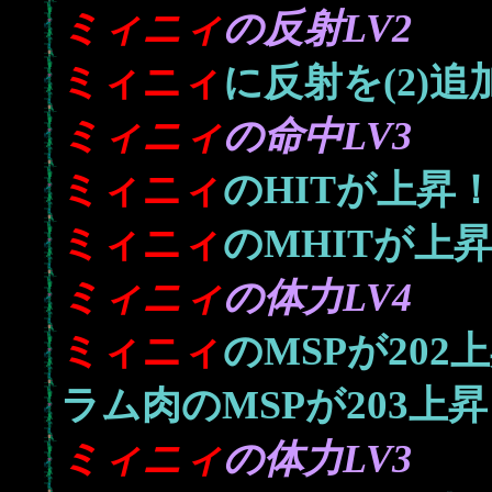
ミィニィ
の反射LV2
ミィニィ
に反射を(2)追
ミィニィ
の命中LV3
ミィニィ
のHITが上昇
ミィニィ
のMHITが上
ミィニィ
の体力LV4
202
ミィニィ
のMSPが
上
203
ラム肉のMSPが
上昇
ミィニィ
の体力LV3