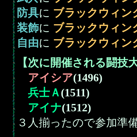
防具
に
ブラックウィン
装飾
に
ブラックウィン
自由
に
ブラックウィン
【次に開催される闘技
アイシア
(1496)
兵士Ａ
(1511)
アイナ
(1512)
３人揃ったので参加準