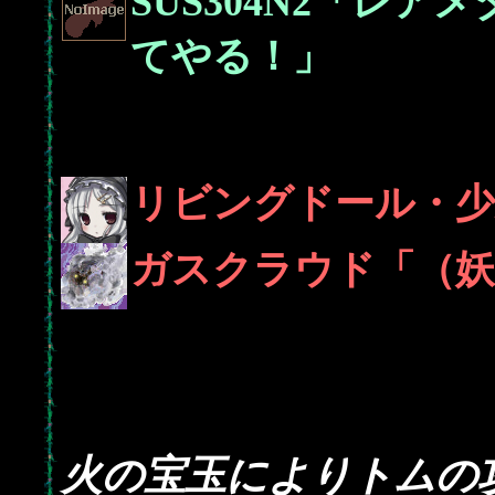
SUS304N2「レ
てやる！」
リビングドール・少
ガスクラウド「（妖
火の宝玉によりトムの