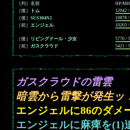
［列］名前
HP/MH
12042 /
［後］
トム
10878 /
［後］
SUS304N2
10203 /
［前］
エンジェル
5770 / 
［後］
リビングドール・少女
5421 / 
［前］
ガスクラウド
ガスクラウドの雷雲
暗雲から雷撃が発生ッ
86
エンジェルに
のダメ
エンジェルに麻痺を(1)