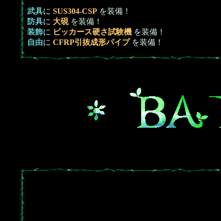
武具
に
SUS304-CSP
を装備！
防具
に
大硯
を装備！
装飾
に
ビッカース硬さ試験機
を装備！
自由
に
CFRP引抜成形パイプ
を装備！