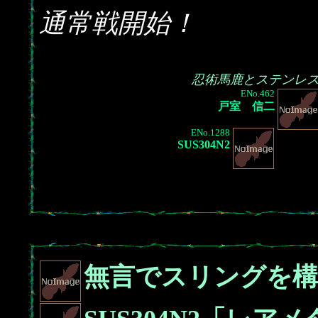
通常戦開始！
忍術馬鹿とステンレ
ENo.462
戸室 信二
ENo.1288
SUS304N2
無言でスリングを