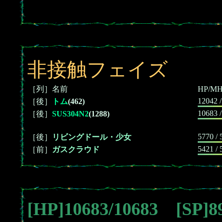
非接触フェイズ
［列］名前
HP/M
12042 
［後］
トム
(462)
10683 
［後］
SUS304N2
(1288)
5770 / 
［後］
リビングドール・少女
5421 / 
［前］
ガスクラウド
[HP]10683/10683 [SP]