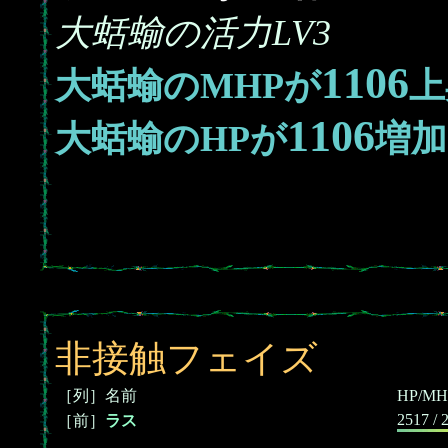
大蛞蝓の活力LV3
1106
大蛞蝓のMHPが
上
1106
大蛞蝓のHPが
増加
非接触フェイズ
［列］名前
HP/MH
2517 / 
［前］
ラス