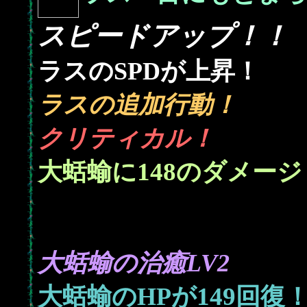
スピードアップ！！
ラスのSPDが上昇！
ラスの追加行動！
クリティカル！
148
大蛞蝓に
のダメージ
大蛞蝓の治癒LV2
149
大蛞蝓のHPが
回復