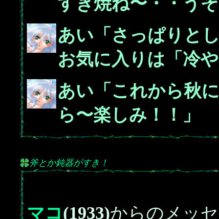
すき焼ね〜・・うそ
あい「さっぱりと
お気に入りは「冷や
あい「これから秋に
ら〜楽しみ！！」
斧とか鈍器がすき！
マコ
(1933)
からのメッセ