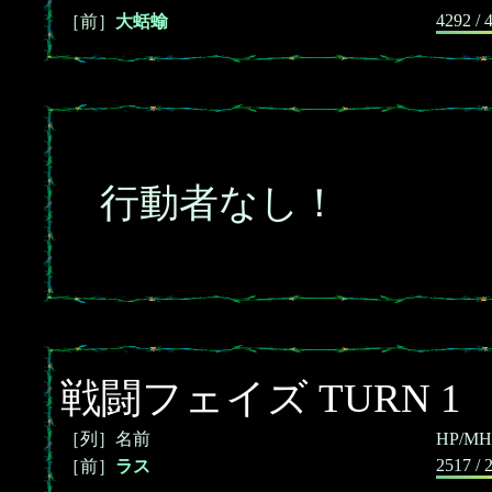
4292 / 
［前］
大蛞蝓
行動者なし！
戦闘フェイズ TURN 1
［列］名前
HP/MH
2517 / 
［前］
ラス