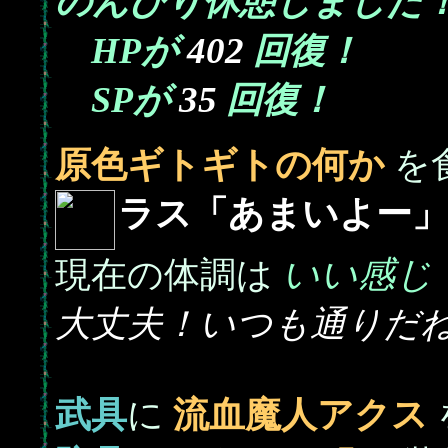
のんびり休憩しました
402
HPが
回復！
35
SPが
回復！
原色ギトギトの何か
を
ラス「あまいよー」
いい感じ
現在の体調は
大丈夫！いつも通りだ
武具
に
流血魔人アクス