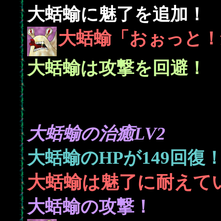
大蛞蝓に魅了を追加！
大蛞蝓「おぉっと！
大蛞蝓は攻撃を回避！
大蛞蝓の治癒LV2
149
大蛞蝓のHPが
回復
大蛞蝓は魅了に耐えて
大蛞蝓の攻撃！