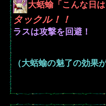
大蛞蝓「こんな日は
タックル！！
1
ラスは攻撃を回避！
（大蛞蝓の魅了の効果