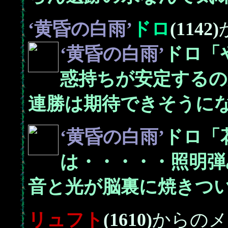
‘黄昏の白雨’
ドロ
(1142)
‘黄昏の白雨’
ドロ「
惑持ちが安定するの
連勝は期待できそうに
‘黄昏の白雨’
ドロ「
は・・・・・照明弾
音と光が脳裏に焼きつ
リュフト
(1610)
からのメ