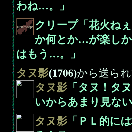
わね…。」
クリープ「花火ね
か何とか…が楽しか
はもう…。」
タヌ影
(1706)
から送られ
タヌ影
「タヌ！タヌ
いからあまり見な
タヌ影
「ＰＬ的には