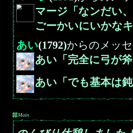
マージ「なンだい、
ごーかいにいかな
あい
(1792)
からのメッセ
あい「完全に弓が斧
あい「でも基本は鈍
Main