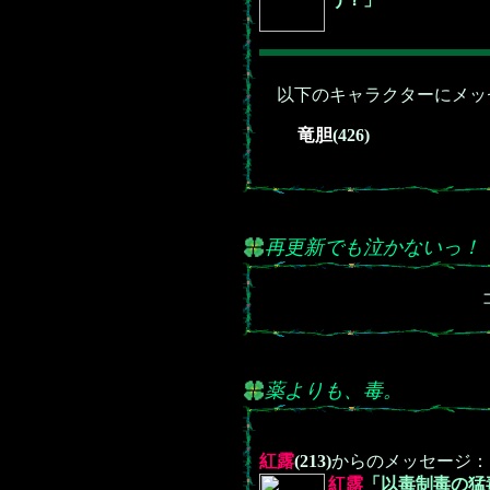
以下のキャラクターにメッ
竜胆
(426)
再更新でも泣かないっ！
薬よりも、毒。
紅露
(213)
からのメッセージ：
紅露
「以毒制毒の猛