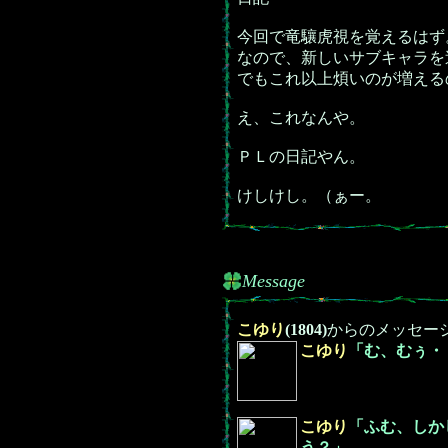
今回で竜驤虎視を覚えるはず
なので、新しいサブキャラを
でもこれ以上煩いのが増える
え、これなんや。
ＰＬの日記やん。
けしけし。（ぁー。
Message
こゆり
(1804)
からのメッセー
こゆり
「む、むぅ・
こゆり
「ふむ、しか
う？」