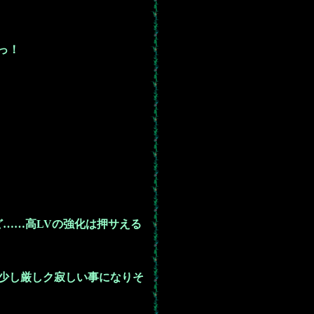
っ！
……高LVの強化は押サえる
は少し厳しク寂しい事になりそ