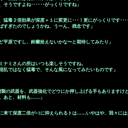
ですよね･･････がっくりですね」
、猛毒２倍効果が深度＋１に変更に･･･！更にがっくりです･･･
たのでしょうかね、うーん、残念です」
ど平原ですし、鈴蘭拾えないかな〜と期待してみたり」
ミナミさんの所はいつも楽しそうですね。
ではなく猛毒で、そんな風になってみたいものです」
蘭製の武器を、武器強化でどウにか押し上げる手もありますけど
。あと、材料も……」
に来て深度二倍が+1に抑えられるトは……いやはや、我々に