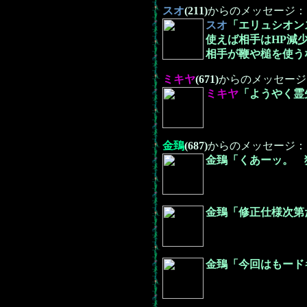
スオ
(211)
からのメッセージ：
スオ
「エリュシオン
使えば相手はHP減
相手が鞭や槌を使う
ミキヤ
(671)
からのメッセージ
ミキヤ
「ようやく霊
金鵄
(687)
からのメッセージ：
金鵄「くあーッ。 
金鵄「修正仕様次第
金鵄「今回はもード