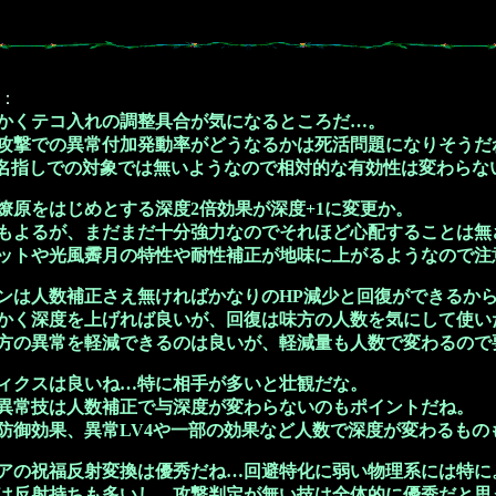
：
かくテコ入れの調整具合が気になるところだ…。
の異常付加発動率がどうなるかは死活問題になりそうだ
しでの対象では無いようなので相対的な有効性は変わらな
燎原をはじめとする深度2倍効果が深度+1に変更か。
が、まだまだ十分強力なのでそれほど心配することは無
光風霽月の特性や耐性補正が地味に上がるようなので注
ンは人数補正さえ無ければかなりのHP減少と回復ができるか
度を上げれば良いが、回復は味方の人数を気にして使い
常を軽減できるのは良いが、軽減量も人数で変わるので
ィクスは良いね…特に相手が多いと壮観だな。
は人数補正で与深度が変わらないのもポイントだね。
果、異常LV4や一部の効果など人数で深度が変わるもの
アの祝福反射変換は優秀だね…回避特化に弱い物理系には特に
持ちも多いし、攻撃判定が無い技は全体的に優秀だと思