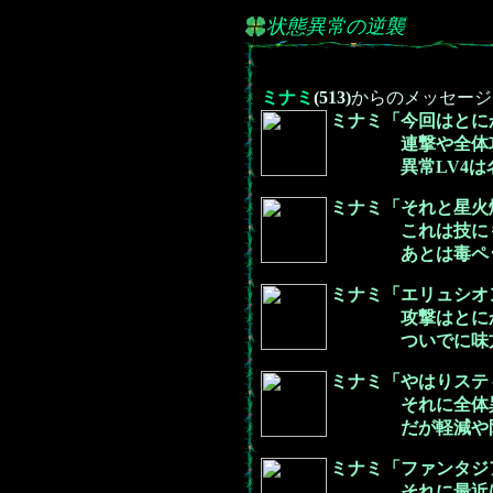
状態異常の逆襲
ミナミ
(513)
からのメッセージ
ミナミ「今回はとに
連撃や全体攻撃で
異常LV4は名指
ミナミ「それと星火
これは技にもよる
あとは毒ペットや
ミナミ「エリュシオ
攻撃はとにかく深
ついでに味方の異
ミナミ「やはりステ
それに全体異常技
だが軽減や防御効
ミナミ「ファンタジ
それに最近は反射