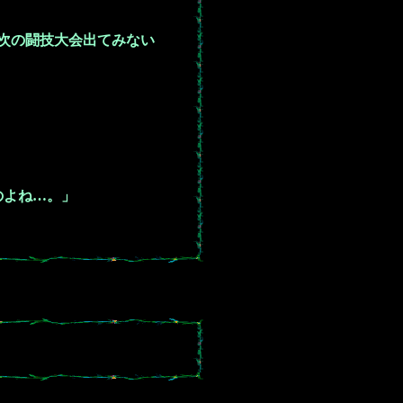
次の闘技大会出てみない
のよね…。」
。