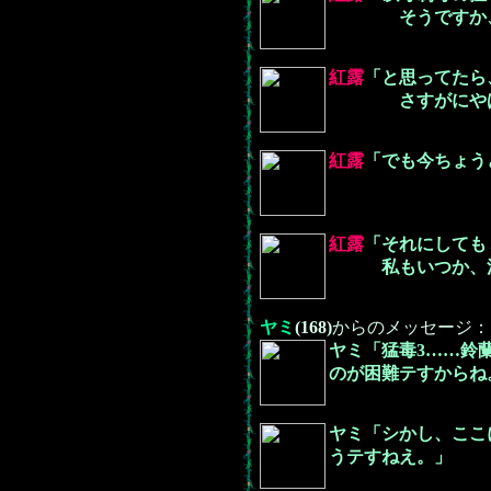
そうですか、そう
紅露
「と思ってたら
さすがにやばすぎ
紅露
「でも今ちょう
紅露
「それにしても
私もいつか、混乱
ヤミ
(168)
からのメッセージ：
ヤミ「猛毒3……鈴
のが困難テすからね
ヤミ「シかし、ここ
うテすねえ。」