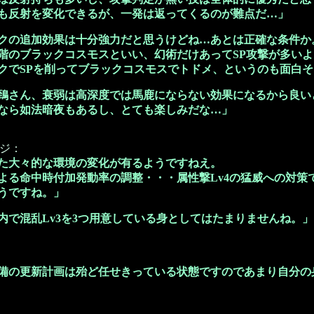
を変化できるが、一発は返ってくるのが難点だ…」
クの追加効果は十分強力だと思うけどね…あとは正確な条件か
ラックコスモスといい、幻術だけあってSP攻撃が多いよ
Pを削ってブラックコスモスでトドメ、というのも面白そ
鵄さん、衰弱は高深度では馬鹿にならない効果になるから良い
法暗夜もあるし、とても楽しみだな…」
ジ：
た大々的な環境の変化が有るようですねえ。
よる命中時付加発動率の調整・・・属性撃Lv4の猛威への対策
うですね。」
内で混乱Lv3を3つ用意している身としてはたまりませんね。」
備の更新計画は殆ど任せきっている状態ですのであまり自分の