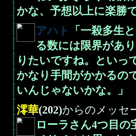
かな、予想以上に楽勝
アハト
「一殺多生
る数には限界があ
りたいですね。といっ
かなり手間がかかるの
いんじゃないかな。」
澪華
(202)
からのメッセ
ローラさん4つ目の