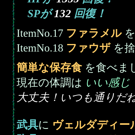
132
SPが
回復！
ItemNo.17
ファラメル
を
ItemNo.18
ファウザ
を捨
簡単な保存食
を食べま
いい感じ
現在の体調は
大丈夫！いつも通りだ
武具
に
ヴェルダディー