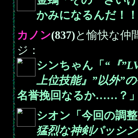
金鵄「その さい
かみになるんだ！！
カノン
(837)
と愉快な仲
ジ：
シンちゃん「
“『”
上位技能』”以外”の
名誉挽回なるか……？
シオン「今回の調整
猛烈な神剣パッシン