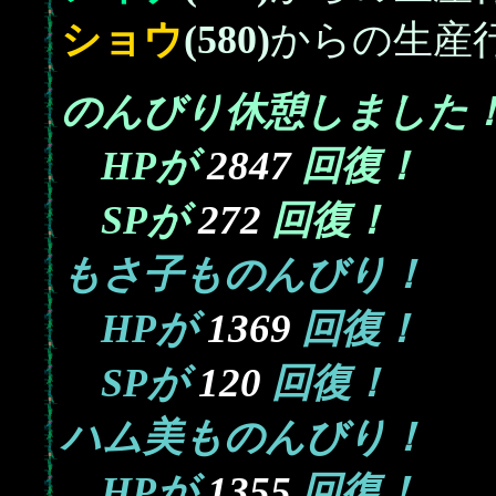
ショウ
(580)
からの生産
のんびり休憩しました
2847
HPが
回復！
272
SPが
回復！
もさ子ものんびり！
1369
HPが
回復！
120
SPが
回復！
ハム美ものんびり！
1355
HPが
回復！