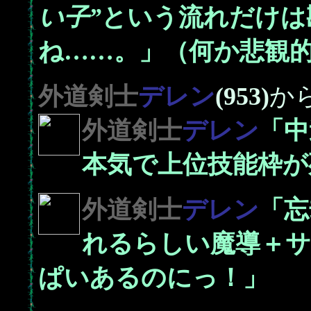
い子”
という流れだけは
ね……。」（何か悲観
外道剣士
デレン
(953)
か
外道剣士
デレン
「中
本気で上位技能枠が
外道剣士
デレン
「忘
れるらしい魔導＋
ぱいあるのにっ！」