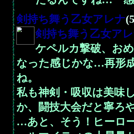
剣持ち舞う乙女
アレナ
(
剣持ち舞う乙女
アレ
ケペルカ撃破、おめ
なった感じかな…再形
ね。
私も神剣・吸収は美味
か、闘技大会だと寧ろ
…あと、そう！ヒーロ