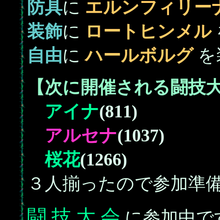
防具
に
エルンフィリー
装飾
に
ロートヒンメル
自由
に
ハールボルグ
を
【次に開催される闘技
アイナ
(811)
アルセナ
(1037)
桜花
(1266)
３人揃ったので参加準
闘 技 大 会
に参加中で