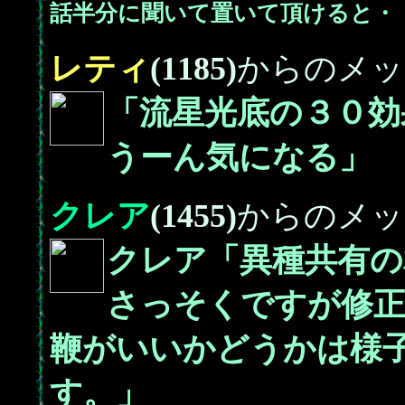
話半分に聞いて置いて頂けると・
レティ
(1185)
からのメッ
「流星光底の３０効
うーん気になる」
クレア
(1455)
からのメッ
クレア「異種共有の
さっそくですが修
鞭がいいかどうかは様
す。」