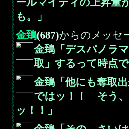
ールマイティの上昇量
も。」
金鵄
(687)
からのメッセ
金鵄「デスパノラマ
取」するって時点で
金鵄「他にも奪取出
ではッ！！ そう
ッ！！」