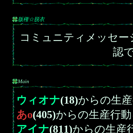
版権☆脱衣
コミュニティメッセー
認
Main
ウィオナ
(18)
からの生産
あo
(405)
からの生産行動
アイナ
(811)
からの生産