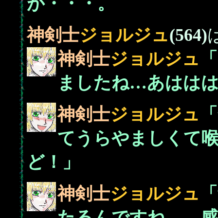
が・・・。
神剣士
ジョルジュ
(564)
神剣士
ジョルジュ
「
ましたね…あはは
神剣士
ジョルジュ
「
てうらやましくて
ど！」
神剣士
ジョルジュ
「
たるんですね… 感